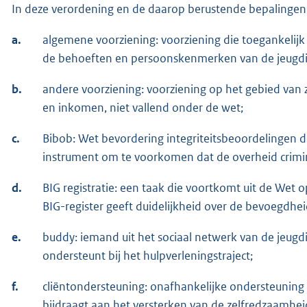
In deze verordening en de daarop berustende bepalingen
a.
algemene voorziening: voorziening die toegankelijk
de behoeften en persoonskenmerken van de jeugdig
b.
andere voorziening: voorziening op het gebied van 
en inkomen, niet vallend onder de wet;
c.
Bibob: Wet bevordering integriteitsbeoordelingen do
instrument om te voorkomen dat de overheid criminele
d.
BIG registratie: een taak die voortkomt uit de Wet
BIG-register geeft duidelijkheid over de bevoegdhei
e.
buddy: iemand uit het sociaal netwerk van de jeugdig
ondersteunt bij het hulpverleningstraject;
f.
cliëntondersteuning: onafhankelijke ondersteuning
bijdraagt aan het versterken van de zelfredzaamheid