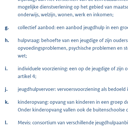
mogelijke dienstverlening op het gebied van maatsc
onderwijs, welzijn, wonen, werk en inkomen;
g.
collectief aanbod: een aanbod jeugdhulp in een gro
h.
hulpvraag: behoefte van een jeugdige of zijn ouder
opvoedingsproblemen, psychische problemen en stoorn
wet;
i.
individuele voorziening: een op de jeugdige of zijn
artikel 4;
j.
jeugdhulpvervoer: vervoersvoorziening als bedoeld in
k.
kinderopvang: opvang van kinderen in een groep 
Onder kinderopvang vallen ook de buitenschoolse 
l.
Mevis: consortium van verschillende jeugdhulpaanb