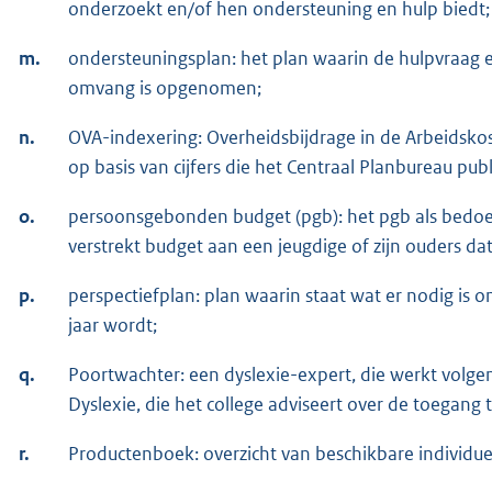
onderzoekt en/of hen ondersteuning en hulp biedt;
m.
ondersteuningsplan: het plan waarin de hulpvraag 
omvang is opgenomen;
n.
OVA-indexering: Overheidsbijdrage in de Arbeidsk
op basis van cijfers die het Centraal Planbureau publ
o.
persoonsgebonden budget (pgb): het pgb als bedoeld 
verstrekt budget aan een jeugdige of zijn ouders dat
p.
perspectiefplan: plan waarin staat wat er nodig is o
jaar wordt;
q.
Poortwachter: een dyslexie-expert, die werkt volgens
Dyslexie, die het college adviseert over de toegang t
r.
Productenboek: overzicht van beschikbare individue