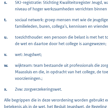
s.
SKJ-registratie: Stichting Kwaliteitsregister Jeugd,
niveau of hoger werkzaamheden verrichten binnen
t.
sociaal netwerk: groep mensen met wie de jeugdige o
familieleden, buren, collega’s, kennissen en vriende
u.
toezichthouder: een persoon die belast is met het t
de wet en daartoe door het college is aangewezen;
v.
wet: Jeugdwet;
w.
wijkteam: team bestaande uit professionals die zor
Maassluis en die, in opdracht van het college, de t
voorzieningen.;
x.
Zvw: zorgverzekeringswet.
Alle begrippen die in deze verordening worden gebruikt
betekenis als in de wet, het Besluit Jeugdwet, de Regeli