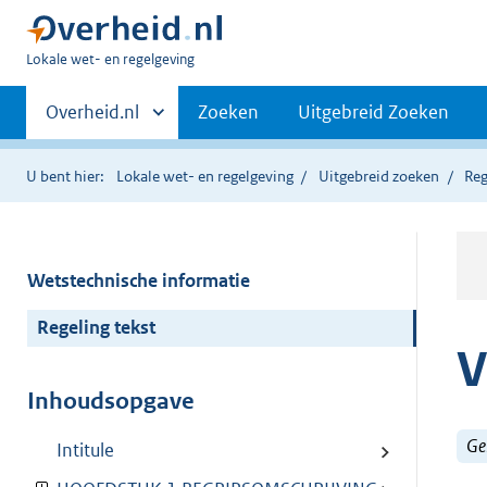
U
Lokale wet- en regelgeving
bent
Primaire
hier:
Andere
Overheid.nl
Zoeken
Uitgebreid Zoeken
sites
navigatie
binnen
U bent hier:
Lokale wet- en regelgeving
Uitgebreid zoeken
Reg
Wetstechnische informatie
Regeling tekst
V
Inhoudsopgave
Ge
Intitule