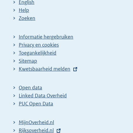
English
Help
Zoeken
Informatie hergebruiken
Privacy en cookies
Toegankelijkheid
Sitemap
E
Kwetsbaarheid melden
x
t
Open data
e
Linked Data Overheid
r
PUC Open Data
n
e
MijnOverheid.nl
l
E
Rijksoverheid.nl
i