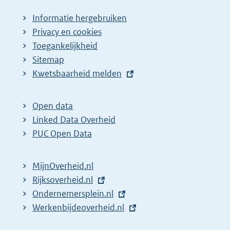
Informatie hergebruiken
Privacy en cookies
Toegankelijkheid
Sitemap
E
Kwetsbaarheid melden
x
t
Open data
e
Linked Data Overheid
r
PUC Open Data
n
e
MijnOverheid.nl
l
E
Rijksoverheid.nl
i
x
E
Ondernemersplein.nl
n
t
x
E
Werkenbijdeoverheid.nl
k
e
t
x
: