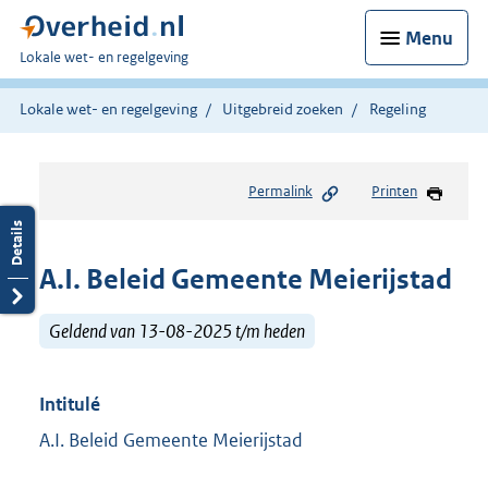
Menu
U
Lokale wet- en regelgeving
bent
hier:
Lokale wet- en regelgeving
Uitgebreid zoeken
Regeling
Permalink
Printen
A.I. Beleid Gemeente Meierijstad
Geldend van 13-08-2025 t/m heden
Intitulé
A.I. Beleid Gemeente Meierijstad