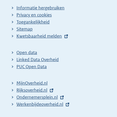
Informatie hergebruiken
Privacy en cookies
Toegankelijkheid
Sitemap
E
Kwetsbaarheid melden
x
t
Open data
e
Linked Data Overheid
r
PUC Open Data
n
e
MijnOverheid.nl
l
E
Rijksoverheid.nl
i
x
E
Ondernemersplein.nl
n
t
x
E
Werkenbijdeoverheid.nl
k
e
t
x
: