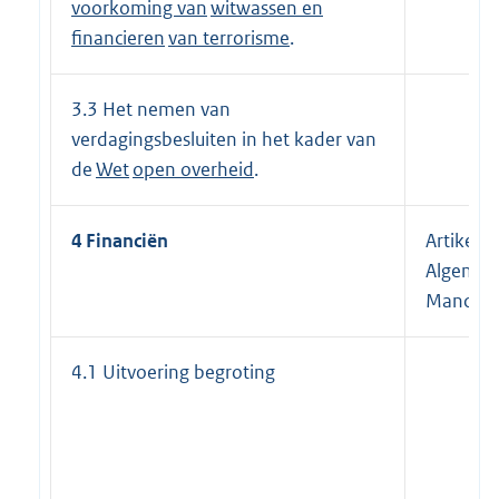
voorkoming van
witwassen en
financieren
van terrorisme
.
3.3 Het nemen van
verdagingsbesluiten in het kader van
de
Wet
open overheid
.
4 Financiën
Artikel 1
Algemee
Mandaat
4.1 Uitvoering begroting