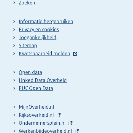
Zoeken
Informatie hergebruiken
Privacy en cookies
Toegankelijkheid
Sitemap
E
Kwetsbaarheid melden
x
t
Open data
e
Linked Data Overheid
r
PUC Open Data
n
e
MijnOverheid.nl
l
E
Rijksoverheid.nl
i
x
E
Ondernemersplein.nl
n
t
x
E
Werkenbijdeoverheid.nl