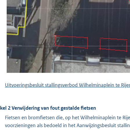
Uitvoeringsbesluit stallingsverbod Wilhelminaplein te Rije
ikel 2 Verwijdering van fout gestalde fietsen
Fietsen en bromfietsen die, op het Wilhelminaplein te Rije
voorzieningen als bedoeld in het Aanwijzingsbesluit stal