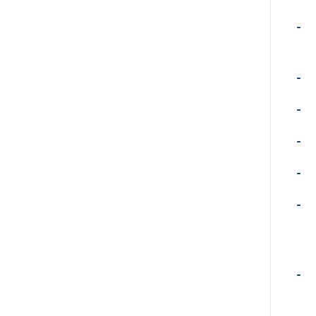
-
-
-
-
-
-
-