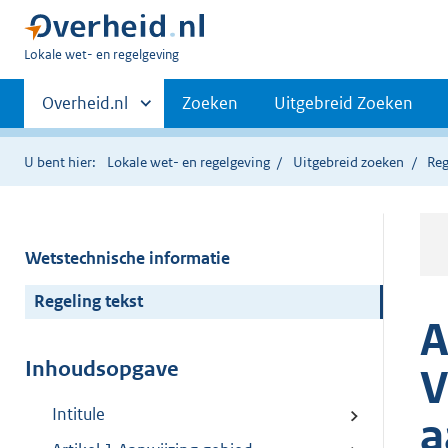
U
Lokale wet- en regelgeving
bent
Primaire
hier:
Andere
Overheid.nl
Zoeken
Uitgebreid Zoeken
sites
navigatie
binnen
U bent hier:
Lokale wet- en regelgeving
Uitgebreid zoeken
Reg
Wetstechnische informatie
Regeling tekst
A
Inhoudsopgave
V
Intitule
a