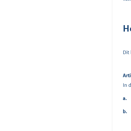
H
Dit
Art
In 
a.
b.