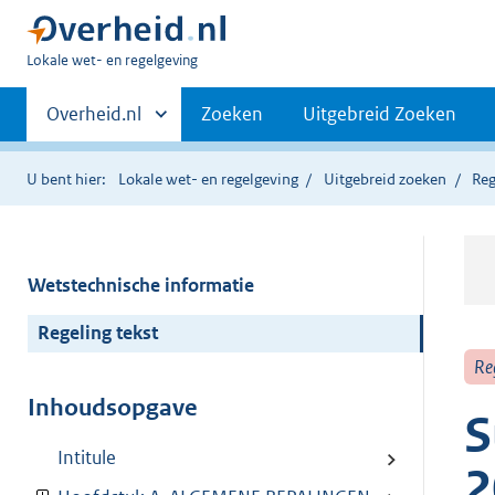
U
Lokale wet- en regelgeving
bent
Primaire
hier:
Andere
Overheid.nl
Zoeken
Uitgebreid Zoeken
sites
navigatie
binnen
U bent hier:
Lokale wet- en regelgeving
Uitgebreid zoeken
Reg
Wetstechnische informatie
Regeling tekst
Re
Inhoudsopgave
S
Intitule
2