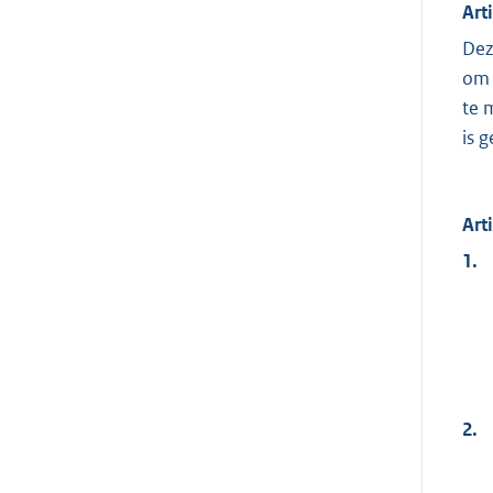
Art
Dez
om 
te 
is 
Art
1.
2.