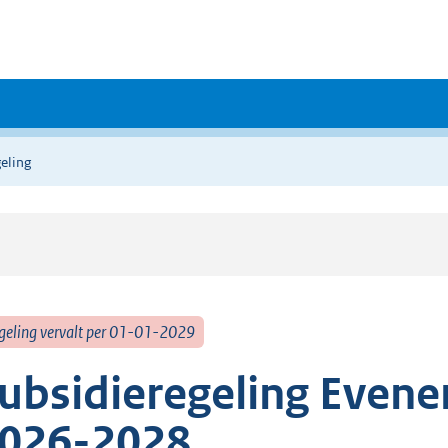
eling
geling vervalt per 01-01-2029
ubsidieregeling Even
026-2028