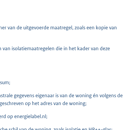
ner van de uitgevoerde maatregel, zoals een kopie van
en van isolatiemaatregelen die in het kader van deze
rsum;
astrale gegevens eigenaar is van de woning én volgens de
ingeschreven op het adres van de woning;
erd op energielabel.nl;
e schil van de woning, zoals isolatie en HR++-glas;