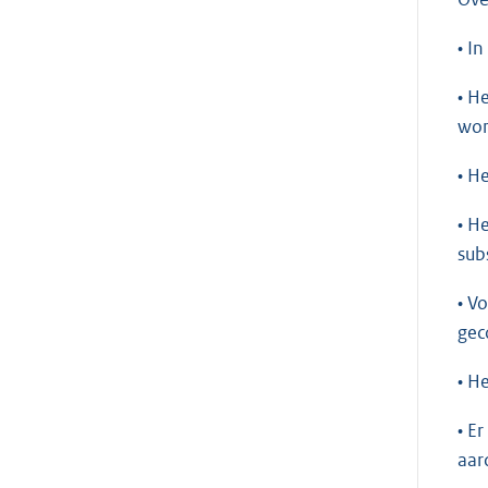
• I
• H
won
• H
• H
sub
• V
gec
• H
• E
aar