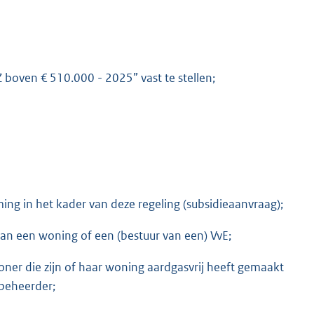
 boven € 510.000 - 2025” vast te stellen;
ing in het kader van deze regeling (subsidieaanvraag);
van een woning of een (bestuur van een) VvE;
oner die zijn of haar woning aardgasvrij heeft gemaakt
tbeheerder;