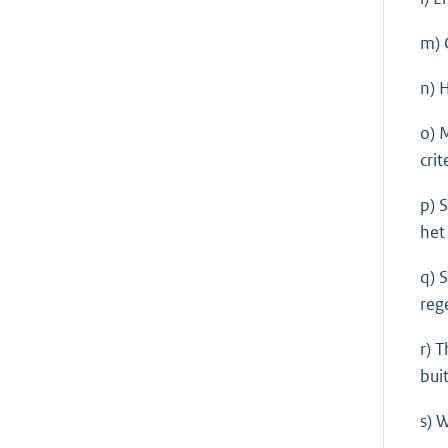
m) 
n) 
o) 
cri
p) 
het
q) 
reg
r) 
bui
s) 