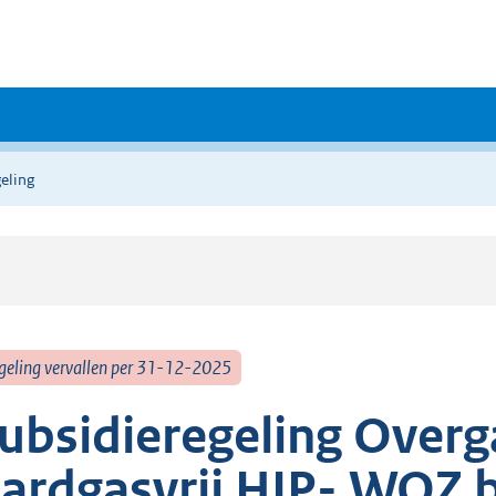
eling
geling vervallen per 31-12-2025
ubsidieregeling Overg
ardgasvrij HIP- WOZ b