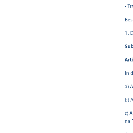
• T
Bes
1. 
Sub
Art
In 
a) 
b) 
c) 
na 