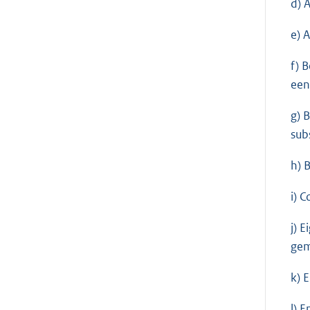
d) 
e) 
f) 
een
g) 
sub
h) 
i) 
j) 
gem
k) 
l) 