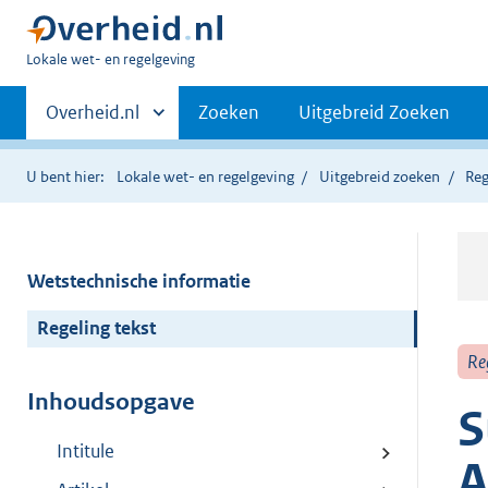
U
Lokale wet- en regelgeving
bent
Primaire
hier:
Andere
Overheid.nl
Zoeken
Uitgebreid Zoeken
sites
navigatie
binnen
U bent hier:
Lokale wet- en regelgeving
Uitgebreid zoeken
Reg
Wetstechnische informatie
Regeling tekst
Re
Inhoudsopgave
S
Intitule
A