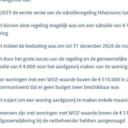
n 2023 de eerste versie van de subsidieregeling Hilversums Is
et binnen deze regeling mogelijk was om een subsidie van € 
ing
et initieel de bedoeling was om tot 31 december 2026 de mog
et door het grote succes van de regeling en de gemeentelij
sidie van € 4.000 voor het aardgasvrij maken van de woning 
oor woningen met een WOZ-waarde boven de € 510.000 in 
ommuniceerd dat er geen budget meer beschikbaar was
et traject om een woning aardgasvrij te maken enkele maan
r mensen zijn met woningen met WOZ-waarde boven de € 5
dgasverwijdering bij de netbeheerder hebben aangevraagd