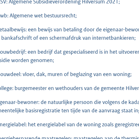
ASV: Algemene Subsidieverordening Hilversum 2021;
Awb: Algemene wet bestuursrecht;
Betaalbewijs: een bewijs van betaling door de eigenaar-bewo
 bankafschrift of een schermafdruk van internetbankieren;
Bouwbedrijf: een bedrijf dat gespecialiseerd is in het uitvoer
sidie worden genomen;
Bouwdeel: vloer, dak, muren of beglazing van een woning;
College: burgemeester en wethouders van de gemeente Hilve
Eigenaar-bewoner: de natuurlijke persoon die volgens de kad
eentelijke basisregistratie ten tijde van de aanvraag staat 
Energielabel: het energielabel van de woning zoals geregistre
Energiebesparende maatregelen: maatregelen aan de thermisch