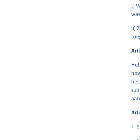
t) 
was
u) 
toe
Art
Het
nov
het
sub
aar
Art
1. 