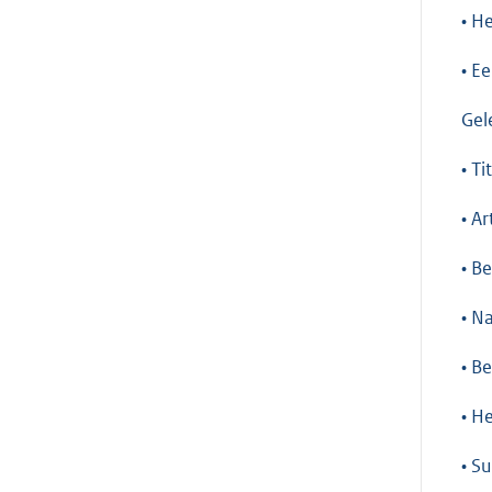
• H
• E
Gel
• T
• A
• B
• N
• B
• H
• S