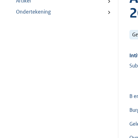
Artikel
2
Ondertekening
Ge
Inti
Sub
B e
Bur
Gel
Ove