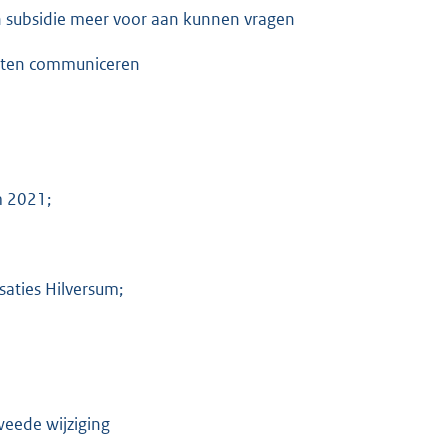
en subsidie meer voor aan kunnen vragen
oeten communiceren
m 2021;
saties Hilversum;
weede wijziging