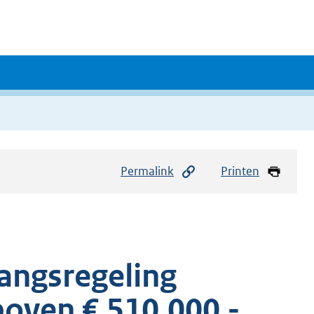
Permalink
Printen
angsregeling
oven € 510.000 -