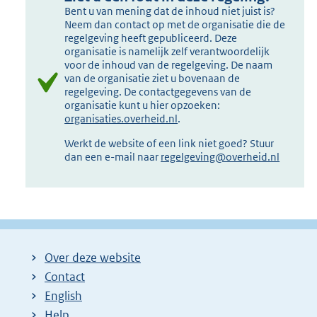
e
Bent u van mening dat de inhoud niet juist is?
l
Neem dan contact op met de organisatie die de
regelgeving heeft gepubliceerd. Deze
i
organisatie is namelijk zelf verantwoordelijk
n
voor de inhoud van de regelgeving. De naam
k
van de organisatie ziet u bovenaan de
regelgeving. De contactgegevens van de
:
organisatie kunt u hier opzoeken:
organisaties.overheid.nl
.
Werkt de website of een link niet goed? Stuur
dan een e-mail naar
regelgeving@overheid.nl
Over deze website
Contact
English
Help