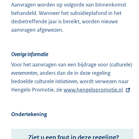
Aanvragen worden op volgorde van binnenkomst
behandeld. Wanneer het subsidieplafond in het
desbetreffende jaar is bereikt, worden nieuwe
aanvragen afgewezen.
Overige informatie
Voor het aanvragen van een bijdrage voor (culturele)
evenementen
, anders dan de in deze regeling
bedoelde culturele
initiatieven
, wordt verwezen naar
Hengelo Promotie, zie
E
www.hengelopromotie.nl
x
t
Ondertekening
e
r
n
Ziet u een fout in deze regeling?