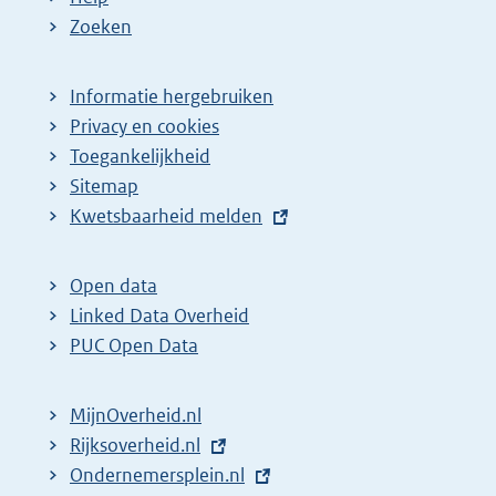
Zoeken
Informatie hergebruiken
Privacy en cookies
Toegankelijkheid
Sitemap
E
Kwetsbaarheid melden
x
t
Open data
e
Linked Data Overheid
r
PUC Open Data
n
e
MijnOverheid.nl
l
E
Rijksoverheid.nl
i
x
E
Ondernemersplein.nl
n