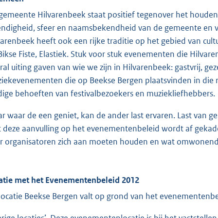
gemeente Hilvarenbeek staat positief tegenover het houde
endigheid, sfeer en naamsbekendheid van de gemeente en v
varenbeek heeft ook een rijke traditie op het gebied van c
Bikse Fiste, Elastiek. Stuk voor stuk evenementen die Hil
ral uiting gaven van wie we zijn in Hilvarenbeek: gastvrij, geze
iekevenementen die op Beekse Bergen plaatsvinden in die rijk
dige behoeften van festivalbezoekers en muziekliefhebbers.
r waar de een geniet, kan de ander last ervaren. Last van gel
 deze aanvulling op het evenementenbeleid wordt af gekader
r organisatoren zich aan moeten houden en wat omwonen
atie met het Evenementenbeleid 2012
locatie Beekse Bergen valt op grond van het evenementenbel
erige locaties’. Deze evenementenlocatie is bij het vastste