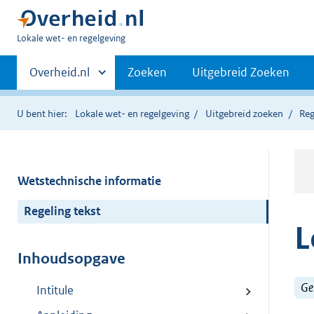
U
Lokale wet- en regelgeving
bent
Primaire
hier:
Andere
Overheid.nl
Zoeken
Uitgebreid Zoeken
sites
navigatie
binnen
U bent hier:
Lokale wet- en regelgeving
Uitgebreid zoeken
Reg
Wetstechnische informatie
Regeling tekst
L
Inhoudsopgave
Ge
Intitule