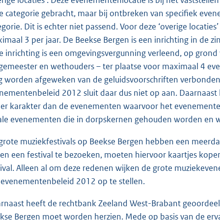
e categorie gebracht, maar bij ontbreken van specifiek evene
egorie. Dit is echter niet passend. Voor deze ‘overige locati
imaal 3 per jaar. De Beekse Bergen is een inrichting in de z
e inrichting is een omgevingsvergunning verleend, op gron
gemeester en wethouders – ter plaatse voor maximaal 4 e
 worden afgeweken van de geluidsvoorschriften verbonden
nementenbeleid 2012 sluit daar dus niet op aan. Daarnaast
er karakter dan de evenementen waarvoor het evenementenb
ale evenementen die in dorpskernen gehouden worden en 
grote muziekfestivals op Beekse Bergen hebben een meerdaa
en een festival te bezoeken, moeten hiervoor kaartjes kop
tival. Alleen al om deze redenen wijken de grote muziekev
 evenementenbeleid 2012 op te stellen.
rnaast heeft de rechtbank Zeeland West-Brabant geoordeeld 
kse Bergen moet worden herzien. Mede op basis van de erva