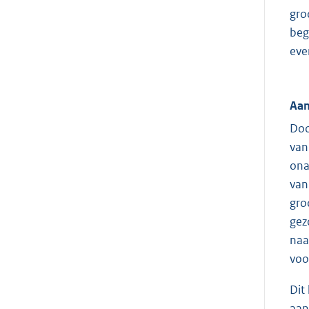
gro
beg
eve
Aan
Doo
van
ona
van
gro
gez
naa
voo
Dit
aan