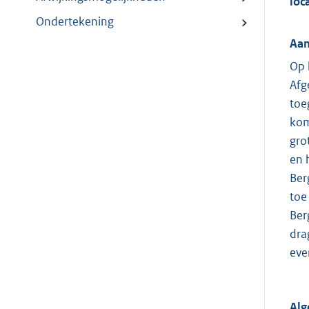
loc
Ondertekening
Aan
Op 
Afg
toe
kom
gro
en 
Ber
toe
Ber
dra
eve
Al