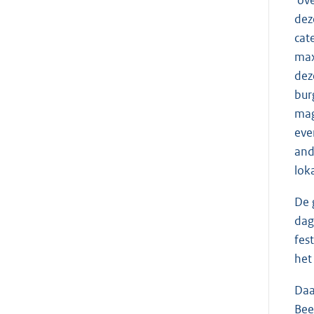
dez
cat
max
dez
bur
mag
eve
and
lok
De 
dag
fes
het
Daa
Bee