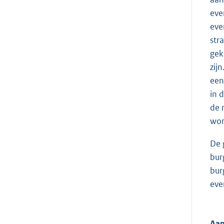
eve
eve
str
gek
zij
een
in 
de 
won
De 
bur
bur
eve
Aan