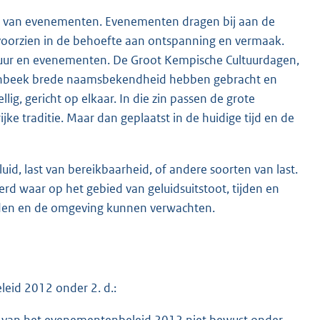
n van evenementen. Evenementen dragen bij aan de
oorzien in de behoefte aan ontspanning en vermaak.
ultuur en evenementen. De Groot Kempische Cultuurdagen,
varenbeek brede naamsbekendheid hebben gebracht en
llig, gericht op elkaar. In die zin passen de grote
e traditie. Maar dan geplaatst in de huidige tijd en de
uid, last van bereikbaarheid, of andere soorten van last.
d waar op het gebied van geluidsuitstoot, tijden en
den en de omgeving kunnen verwachten.
eid 2012 onder 2. d.:
llen van het evenementenbeleid 2012 niet bewust onder