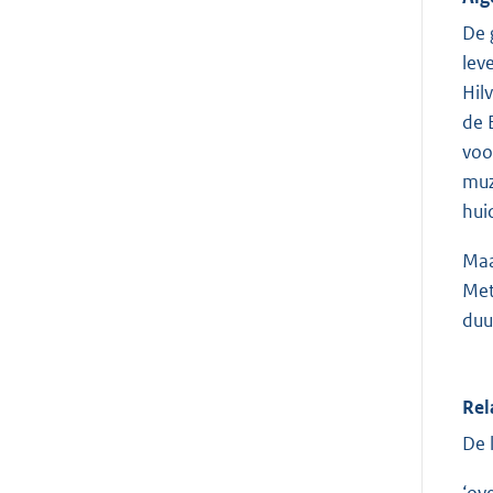
De 
lev
Hil
de 
voo
muz
hui
Maa
Met
duu
Rel
De 
‘ov