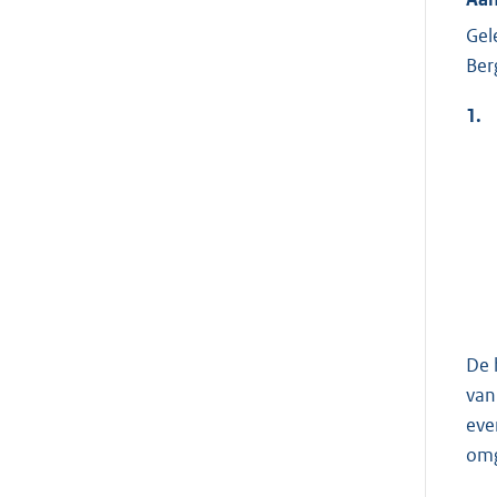
Gel
Ber
1.
De 
van
eve
omg