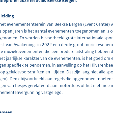
atieprofiel 2023 festivals Beekse Bergen.
leiding
het evenemententerrein van Beekse Bergen (Event Center) 
elopen jaren is het aantal evenementen toegenomen en is o
genomen. Zo worden bijvoorbeeld grote internationale spor
st van Awakenings in 2022 een derde groot muziekeveneme
te muziekevenementen die een bredere uitstraling hebben 
het jaarlijkse karakter van de evenementen, is het goed om
gen specifiek te benoemen, in aanvulling op het Hilvarenb
 op geluidsvoorschriften en –tijden. Dat zijn lang niet alle 
gen). Denk bijvoorbeeld aan regels die opgenomen moeten w
gen van hesjes gerelateerd aan motorclubs of het niet mee
nementenvergunning vastgelegd.
gemeen