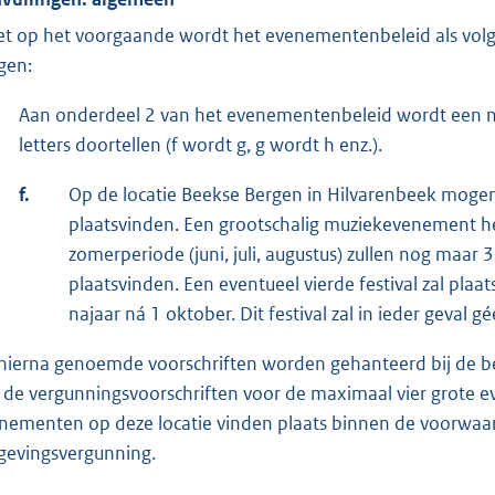
et op het voorgaande wordt het evenementenbeleid als volgt
gen:
Aan onderdeel 2 van het evenementenbeleid wordt een ni
letters doortellen (f wordt g, g wordt h enz.).
f.
Op de locatie Beekse Bergen in Hilvarenbeek moge
plaatsvinden. Een grootschalig muziekevenement hee
zomerperiode (juni, juli, augustus) zullen nog maa
plaatsvinden. Een eventueel vierde festival zal plaa
najaar ná 1 oktober. Dit festival zal in ieder geval g
hierna genoemde voorschriften worden gehanteerd bij de b
 de vergunningsvoorschriften voor de maximaal vier grote 
nementen op deze locatie vinden plaats binnen de voorwaar
evingsvergunning.