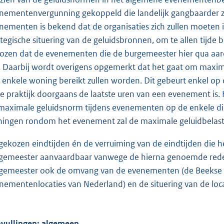
nementenvergunning gekoppeld die landelijk gangbaarder zi
nementen is bekend dat de organisaties zich zullen moete
ategische situering van de geluidsbronnen, om te allen tijde 
ozen dat de evenementen die de burgemeester hier qua aar
n. Daarbij wordt overigens opgemerkt dat het gaat om ma
 enkele woning bereikt zullen worden. Dit gebeurt enkel op
de praktijk doorgaans de laatste uren van een evenement is. H
maximale geluidsnorm tijdens evenementen op de enkele dic
ingen rondom het evenement zal de maximale geluidbelasti
gekozen eindtijden én de verruiming van de eindtijden die h
gemeester aanvaardbaar vanwege de hierna genoemde redene
gemeester ook de omvang van de evenementen (de Beekse 
nementenlocaties van Nederland) en de situering van de loca
vullingen: algemeen