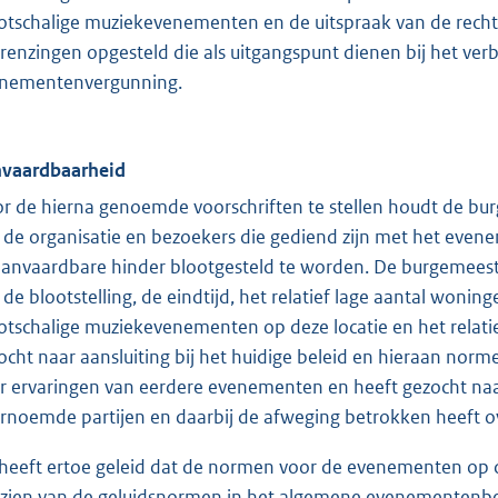
otschalige muziekevenementen en de uitspraak van de rechtb
renzingen opgesteld die als uitgangspunt dienen bij het ver
nementenvergunning.
vaardbaarheid
r de hierna genoemde voorschriften te stellen houdt de bu
 de organisatie en bezoekers die gediend zijn met het ev
anvaardbare hinder blootgesteld te worden. De burgemeester
 de blootstelling, de eindtijd, het relatief lage aantal won
otschalige muziekevenementen op deze locatie en het relati
ocht naar aansluiting bij het huidige beleid en hieraan no
r ervaringen van eerdere evenementen en heeft gezocht na
rnoemde partijen en daarbij de afweging betrokken heeft 
 heeft ertoe geleid dat de normen voor de evenementen op 
zien van de geluidsnormen in het algemene evenementenbe