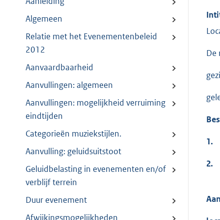
Aanleiding
Inti
Algemeen
Loc
Relatie met het Evenementenbeleid
2012
De 
Aanvaardbaarheid
gez
Aanvullingen: algemeen
gel
Aanvullingen: mogelijkheid verruiming
eindtijden
Bes
Categorieën muziekstijlen.
1.
Aanvulling: geluidsuitstoot
2.
Geluidbelasting in evenementen en/of
verblijf terrein
Aan
Duur evenement
Afwijkingsmogelijkheden