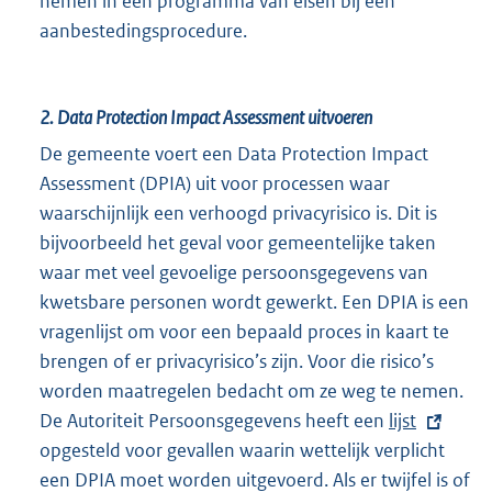
nemen in een programma van eisen bij een
e
aanbestedingsprocedure.
l
i
n
2.
Data Protection Impact Assessment uitvoeren
k
:
De gemeente voert een Data Protection Impact
Assessment (DPIA) uit voor processen waar
waarschijnlijk een verhoogd privacyrisico is. Dit is
bijvoorbeeld het geval voor gemeentelijke taken
waar met veel gevoelige persoonsgegevens van
kwetsbare personen wordt gewerkt. Een DPIA is een
vragenlijst om voor een bepaald proces in kaart te
brengen of er privacyrisico’s zijn. Voor die risico’s
worden maatregelen bedacht om ze weg te nemen.
De Autoriteit Persoonsgegevens heeft een
E
lijst
opgesteld voor gevallen waarin wettelijk verplicht
x
een DPIA moet worden uitgevoerd. Als er twijfel is of
t