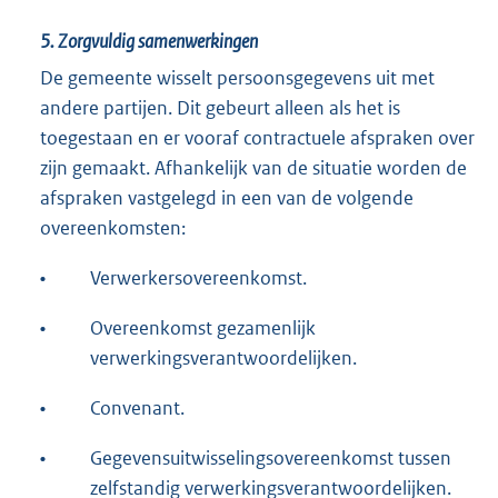
e
5.
Zorgvuldig samenwerkingen
r
n
De gemeente wisselt persoonsgegevens uit met
e
andere partijen. Dit gebeurt alleen als het is
l
toegestaan en er vooraf contractuele afspraken over
i
zijn gemaakt. Afhankelijk van de situatie worden de
n
afspraken vastgelegd in een van de volgende
k
overeenkomsten:
:
•
Verwerkersovereenkomst.
•
Overeenkomst gezamenlijk
verwerkingsverantwoordelijken.
•
Convenant.
•
Gegevensuitwisselingsovereenkomst tussen
zelfstandig verwerkingsverantwoordelijken.