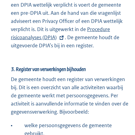
een DPIA wettelijk verplicht is voert de gemeente
e
een pre-DPIA uit. Aan de hand van die vragenlijst
r
adviseert een Privacy Officer of een DPIA wettelijk
n
verplicht is. Dit is uitgewerkt in de
E
Procedure
e
risicoanalyses (DPIA)
. De gemeente houdt de
x
l
uitgevoerde DPIA’s bij in een register.
t
i
e
n
r
k
3.
Register van verwerkingen bijhouden
n
:
e
De gemeente houdt een register van verwerkingen
l
bij. Dit is een overzicht van alle activiteiten waarbij
i
de gemeente werkt met persoonsgegevens. Per
n
activiteit is aanvullende informatie te vinden over de
k
gegevensverwerking. Bijvoorbeeld:
:
•
welke persoonsgegevens de gemeente
gebruikt.