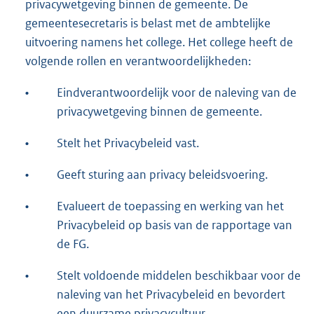
i
privacywetgeving binnen de gemeente. De
n
gemeentesecretaris is belast met de ambtelijke
k
uitvoering namens het college. Het college heeft de
:
volgende rollen en verantwoordelijkheden:
•
Eindverantwoordelijk voor de naleving van de
privacywetgeving binnen de gemeente.
•
Stelt het Privacybeleid vast.
•
Geeft sturing aan privacy beleidsvoering.
•
Evalueert de toepassing en werking van het
Privacybeleid op basis van de rapportage van
de FG.
•
Stelt voldoende middelen beschikbaar voor de
naleving van het Privacybeleid en bevordert
een duurzame privacycultuur.