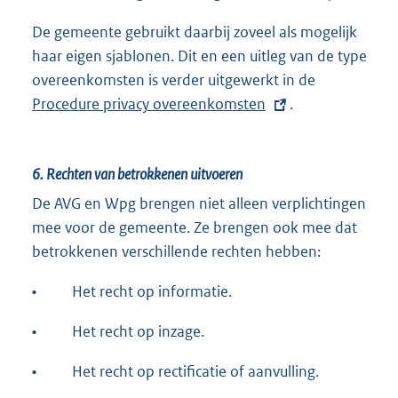
De gemeente gebruikt daarbij zoveel als mogelijk
haar eigen sjablonen. Dit en een uitleg van de type
overeenkomsten is verder uitgewerkt in de
E
Procedure privacy overeenkomsten
.
x
t
e
6.
Rechten van betrokkenen uitvoeren
r
n
De AVG en Wpg brengen niet alleen verplichtingen
e
mee voor de gemeente. Ze brengen ook mee dat
l
betrokkenen verschillende rechten hebben:
i
•
Het recht op informatie.
n
k
•
Het recht op inzage.
:
•
Het recht op rectificatie of aanvulling.