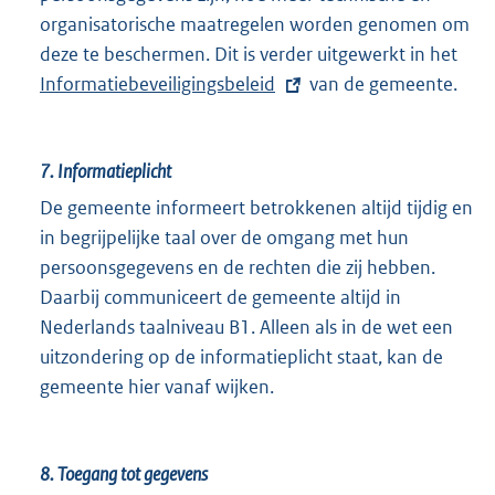
organisatorische maatregelen worden genomen om
deze te beschermen. Dit is verder uitgewerkt in het
E
Informatiebeveiligingsbeleid
van de gemeente.
x
t
e
7.
Informatieplicht
r
n
De gemeente informeert betrokkenen altijd tijdig en
e
in begrijpelijke taal over de omgang met hun
l
persoonsgegevens en de rechten die zij hebben.
i
Daarbij communiceert de gemeente altijd in
n
Nederlands taalniveau B1. Alleen als in de wet een
k
uitzondering op de informatieplicht staat, kan de
:
gemeente hier vanaf wijken.
8.
Toegang tot gegevens