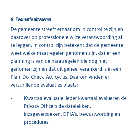
t
e
8.
Evaluatie uitvoeren
r
n
De gemeente streeft ernaar om in control te zijn en
e
daarover op professionele wijze verantwoording af
l
te leggen. In control zijn betekent dat de gemeente
i
weet welke maatregelen genomen zijn, dat er een
n
planning is van de maatregelen die nog niet
k
genomen zijn en dat dit geheel verankerd is in een
:
Plan-Do-Check-Act-cyclus. Daarom vinden er
verschillende evaluaties plaats:
•
Kwartaalevaluatie: ieder kwartaal evalueren de
Privacy Officers de datalekken,
inzageverzoeken, DPIA’s, bewustwording en
procedures.