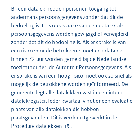
e
Bij een datalek hebben personen toegang tot
l
andermans persoonsgegevens zonder dat dit de
i
bedoeling is. Er is ook sprake van een datalek als
n
persoonsgegevens worden gewijzigd of verwijderd
k
zonder dat dit de bedoeling is. Als er sprake is van
:
een risico voor de betrokkene moet een datalek
binnen 72 uur worden gemeld bij de Nederlandse
toezichthouder: de Autoriteit Persoonsgegevens. Als
er sprake is van een hoog risico moet ook zo snel als
mogelijk de betrokkene worden geïnformeerd. De
gemeente legt alle datalekken vast in een intern
datalekregister. Ieder kwartaal vindt er een evaluatie
plaats van alle datalekken die hebben
plaatsgevonden. Dit is verder uitgewerkt in de
E
Procedure datalekken
.
x
t