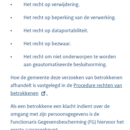
•
Het recht op verwijdering.
•
Het recht op beperking van de verwerking.
•
Het recht op dataportabiliteit.
•
Het recht op bezwaar.
•
Het recht om niet onderworpen te worden
aan geautomatiseerde besluitvorming.
Hoe de gemeente deze verzoeken van betrokkenen
afhandelt is vastgelegd in de
E
Procedure rechten van
betrokkenen
.
x
t
Als een betrokkene een klacht indient over de
e
omgang met zijn persoonsgegevens is de
r
Functionaris Gegevensbescherming (FG) hiervoor het
n
eerste aanspreekpunt.