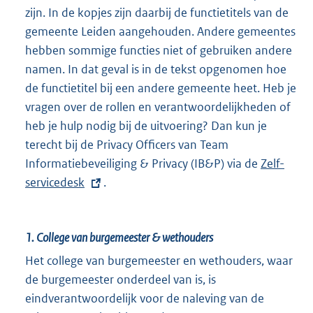
zijn. In de kopjes zijn daarbij de functietitels van de
gemeente Leiden aangehouden. Andere gemeentes
hebben sommige functies niet of gebruiken andere
namen. In dat geval is in de tekst opgenomen hoe
de functietitel bij een andere gemeente heet. Heb je
vragen over de rollen en verantwoordelijkheden of
heb je hulp nodig bij de uitvoering? Dan kun je
terecht bij de Privacy Officers van Team
Informatiebeveiliging & Privacy (IB&P) via de
E
Zelf-
servicedesk
.
x
t
e
1.
College van burgemeester & wethouders
r
n
Het college van burgemeester en wethouders, waar
e
de burgemeester onderdeel van is, is
l
eindverantwoordelijk voor de naleving van de