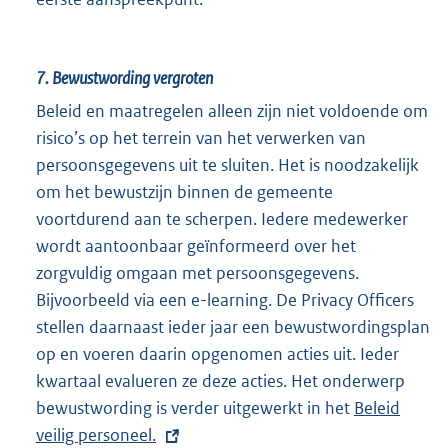
e
l
i
7.
Bewustwording vergroten
n
Beleid en maatregelen alleen zijn niet voldoende om
k
risico’s op het terrein van het verwerken van
:
persoonsgegevens uit te sluiten. Het is noodzakelijk
om het bewustzijn binnen de gemeente
voortdurend aan te scherpen. Iedere medewerker
wordt aantoonbaar geïnformeerd over het
zorgvuldig omgaan met persoonsgegevens.
Bijvoorbeeld via een e-learning. De Privacy Officers
stellen daarnaast ieder jaar een bewustwordingsplan
op en voeren daarin opgenomen acties uit. Ieder
kwartaal evalueren ze deze acties. Het onderwerp
bewustwording is verder uitgewerkt in het
E
Beleid
veilig personeel.
x