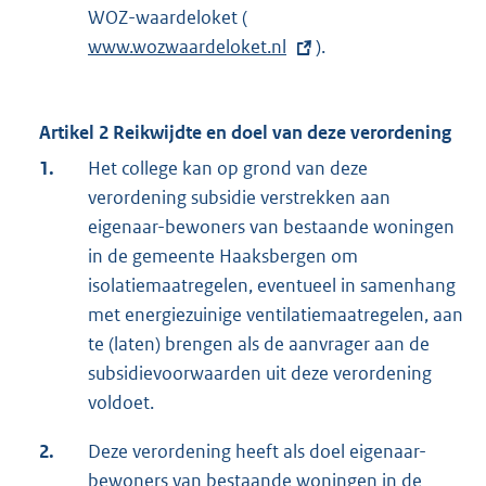
WOZ-waardeloket (
E
www.wozwaardeloket.nl
x
).
t
e
Artikel 2 Reikwijdte en doel van deze verordening
r
n
1.
Het college kan op grond van deze
e
verordening subsidie verstrekken aan
l
eigenaar-bewoners van bestaande woningen
i
in de gemeente Haaksbergen om
n
isolatiemaatregelen, eventueel in samenhang
k
met energiezuinige ventilatiemaatregelen, aan
:
te (laten) brengen als de aanvrager aan de
subsidievoorwaarden uit deze verordening
voldoet.
2.
Deze verordening heeft als doel eigenaar-
bewoners van bestaande woningen in de