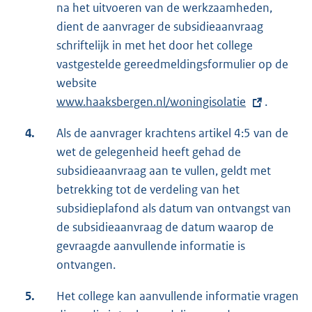
na het uitvoeren van de werkzaamheden,
dient de aanvrager de subsidieaanvraag
schriftelijk in met het door het college
vastgestelde gereedmeldingsformulier op de
website
E
www.haaksbergen.nl/woningisolatie
x
.
t
4.
Als de aanvrager krachtens artikel 4:5 van de
e
wet de gelegenheid heeft gehad de
r
subsidieaanvraag aan te vullen, geldt met
n
betrekking tot de verdeling van het
e
subsidieplafond als datum van ontvangst van
l
de subsidieaanvraag de datum waarop de
i
gevraagde aanvullende informatie is
n
ontvangen.
k
:
5.
Het college kan aanvullende informatie vragen