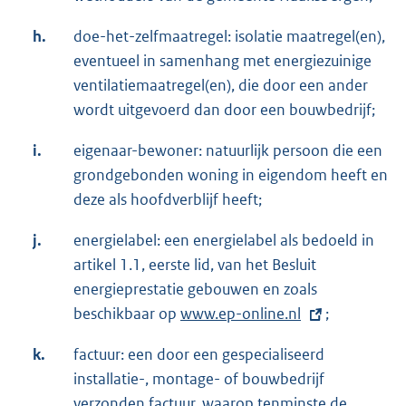
h.
doe-het-zelfmaatregel: isolatie maatregel(en),
eventueel in samenhang met energiezuinige
ventilatiemaatregel(en), die door een ander
wordt uitgevoerd dan door een bouwbedrijf;
i.
eigenaar-bewoner: natuurlijk persoon die een
grondgebonden woning in eigendom heeft en
deze als hoofdverblijf heeft;
j.
energielabel: een energielabel als bedoeld in
artikel 1.1, eerste lid, van het Besluit
energieprestatie gebouwen en zoals
beschikbaar op
E
www.ep-online.nl
;
x
k.
factuur: een door een gespecialiseerd
t
installatie-, montage- of bouwbedrijf
e
verzonden factuur, waarop tenminste de