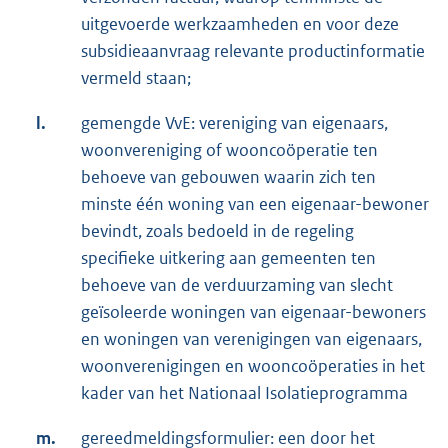
r
uitgevoerde werkzaamheden en voor deze
n
subsidieaanvraag relevante productinformatie
e
vermeld staan;
l
i
l.
gemengde VvE: vereniging van eigenaars,
n
woonvereniging of wooncoöperatie ten
k
behoeve van gebouwen waarin zich ten
:
minste één woning van een eigenaar-bewoner
bevindt, zoals bedoeld in de regeling
specifieke uitkering aan gemeenten ten
behoeve van de verduurzaming van slecht
geïsoleerde woningen van eigenaar-bewoners
en woningen van verenigingen van eigenaars,
woonverenigingen en wooncoöperaties in het
kader van het Nationaal Isolatieprogramma
m.
gereedmeldingsformulier: een door het