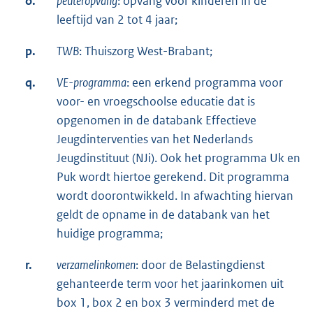
o.
peuteropvang
: opvang voor kinderen in de
leeftijd van 2 tot 4 jaar;
p.
TWB
: Thuiszorg West-Brabant;
q.
VE-programma
: een erkend programma voor
voor- en vroegschoolse educatie dat is
opgenomen in de databank Effectieve
Jeugdinterventies van het Nederlands
Jeugdinstituut (NJi). Ook het programma Uk en
Puk wordt hiertoe gerekend. Dit programma
wordt doorontwikkeld. In afwachting hiervan
geldt de opname in de databank van het
huidige programma;
r.
verzamelinkomen
: door de Belastingdienst
gehanteerde term voor het jaarinkomen uit
box 1, box 2 en box 3 verminderd met de