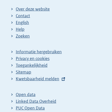
Over deze website
Contact
English
Help
Zoeken
Informatie hergebruiken
Privacy en cookies
Toegankelijkheid
Sitemap
E
Kwetsbaarheid melden
x
t
Open data
e
Linked Data Overheid
r
PUC Open Data