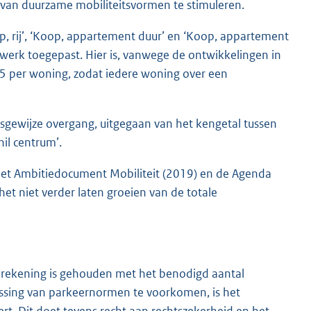
 van duurzame mobiliteitsvormen te stimuleren.
, rij’, ‘Koop, appartement duur’ en ‘Koop, appartement
twerk toegepast. Hier is, vanwege de ontwikkelingen in
5 per woning, zodat iedere woning over een
apsgewijze overgang, uitgegaan van het kengetal tussen
l centrum’.
n het Ambitiedocument Mobiliteit (2019) en de Agenda
het niet verder laten groeien van de totale
f rekening is gehouden met het benodigd aantal
passing van parkeernormen te voorkomen, is het
rt. Dit doet tevens recht aan rechtszekerheid en het