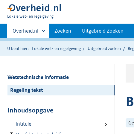
U
Lokale wet- en regelgeving
bent
Primaire
hier:
Andere
Overheid.nl
Zoeken
Uitgebreid Zoeken
sites
navigatie
binnen
U bent hier:
Lokale wet- en regelgeving
Uitgebreid zoeken
Reg
Wetstechnische informatie
Regeling tekst
B
Inhoudsopgave
Ge
Intitule