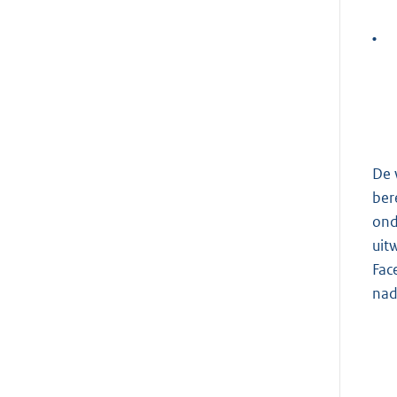
•
De 
ber
ond
uit
Fac
nad