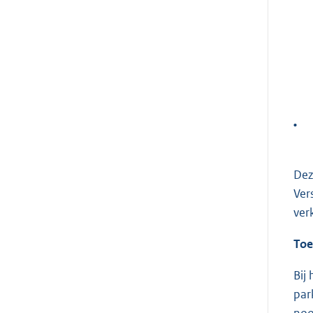
•
Dez
Ver
ver
Toe
Bij
par
noo