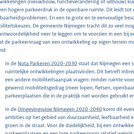
wikkelingen (nieuwbouw, functieverandering of uitbouw) 
een hogere parkeerdruk in de openbare ruimte. Dit leidt to
fbaarheidsproblemen. En een te grote en te eenvoudige bes
iliteitskeuzes. De gemeente Nijmegen tracht dit zo veel mog
antwoordelijkheid neer te leggen om te voorzien in een bij
dat de parkeervraag van een ontwikkeling op eigen terrein mo
eid:
In de
Nota Parkeren 2020-2030
staat dat Nijmegen een st
ruimtelijke ontwikkelingen plaatsvinden. Dit betreft inbre
een andere mobiliteitsaanpak vragen: minder ruimte voor
gewenst mobiliteitsgedrag (meer lopen, fietsen, openbaar 
parkeerplaatsen die in de praktijk niet worden gebruikt 
In de
Omgevingsvisie Nijmegen 2020-2040
komt dit even
ambities op het gebied van duurzaamheid, leefbaarheid en
groen in de straat. Voor de duidelijkheid, bij een ontwik
parkeerplaatsen en een lage parkeernorm relatief weinig