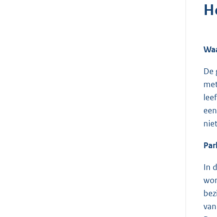
H
Waa
De 
met
lee
een
nie
Par
In 
wor
bez
van