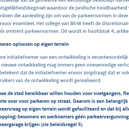
htsgelijkheidsbeginsel waardoor de juridische houdbaarheid
rdoen die aanleiding zijn om van de parkeernormen in deze b
rvoor essentieel. Het college van B&W heeft de discretiona
els omtrent parkeernormen. Dit wordt in hoofdstuk 4, artikel 
keren oplossen op eigen terrein
ere initiatiefnemer van een ontwikkeling is verantwoordelijk
 nieuwe ontwikkeling mag immers geen onevenredige verho
 betekent dat de initiatiefnemer ervoor zorgdraagt dat er 
ruikers van de ontwikkeling wordt gerealiseerd.
 we de stad bereikbaar willen houden voor voetgangers, fiet
mte over voor parkeren op straat. Daarom is een belangrijk
keervraag op eigen terrein wordt gefaciliteerd en dat bij 
opping
) bewoners en werknemers géén parkeervergunning
keergarage krijgen (zie beleidsregel 5).