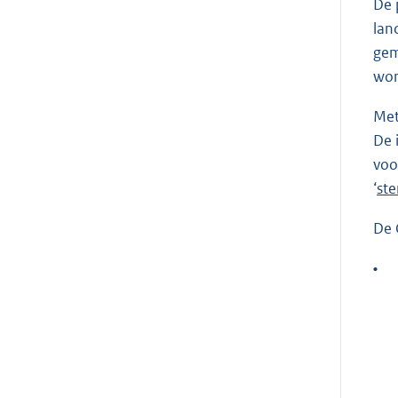
De 
lan
gem
wor
Met
De 
voo
‘
ste
De 
•