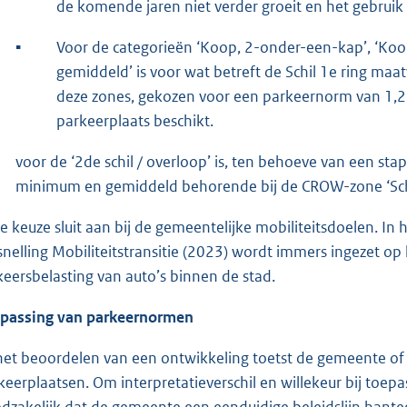
de komende jaren niet verder groeit en het gebruik
▪
Voor de categorieën ‘Koop, 2-onder-een-kap’, ‘Koop
gemiddeld’ is voor wat betreft de Schil 1e ring maa
deze zones, gekozen voor een parkeernorm van 1,2
parkeerplaats beschikt.
voor de ‘2de schil / overloop’ is, ten behoeve van een st
minimum en gemiddeld behorende bij de CROW-zone ‘Schi
e keuze sluit aan bij de gemeentelijke mobiliteitsdoelen. I
snelling Mobiliteitstransitie (2023) wordt immers ingezet op 
keersbelasting van auto’s binnen de stad.
passing van parkeernormen
 het beoordelen van een ontwikkeling toetst de gemeente o
keerplaatsen. Om interpretatieverschil en willekeur bij toe
dzakelijk dat de gemeente een eenduidige beleidslijn hantee