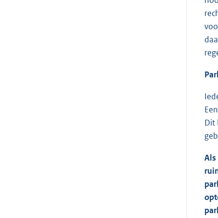
rec
voo
daa
reg
Par
Ied
Een
Dit
geb
Als
rui
par
opt
par