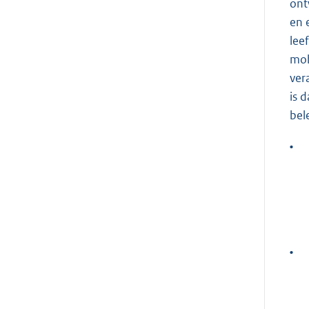
ont
en 
lee
mob
ver
is 
bel
•
•