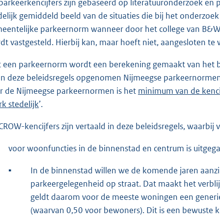
parkeerkencijfers zijn gebaseerd op literatuuronderzoek en 
delijk gemiddeld beeld van de situaties die bij het onderzoe
eentelijke parkeernorm wanneer door het college van B&W 
dt vastgesteld. Hierbij kan, maar hoeft niet, aangesloten te
 een parkeernorm wordt een berekening gemaakt van het be
in deze beleidsregels opgenomen Nijmeegse parkeernormen z
r de Nijmeegse parkeernormen is het
minimum van de kenci
rk stedelijk
’.
CROW-kencijfers zijn vertaald in deze beleidsregels, waarbij 
voor woonfuncties in de binnenstad en centrum is uitge
▪
In de binnenstad willen we de komende jaren aanzi
parkeergelegenheid op straat. Dat maakt het verblij
geldt daarom voor de meeste woningen een generi
(waarvan 0,50 voor bewoners). Dit is een bewuste 