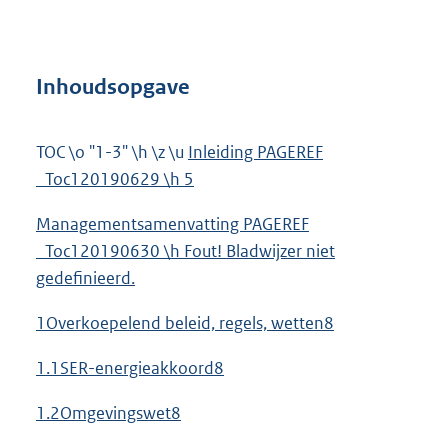
Inhoudsopgave
TOC \o "1-3" \h \z \u
Inleiding PAGEREF
_Toc120190629 \h 5
Managementsamenvatting PAGEREF
_Toc120190630 \h Fout! Bladwijzer niet
gedefinieerd.
1Overkoepelend beleid, regels, wetten8
1.1SER-energieakkoord8
1.2Omgevingswet8