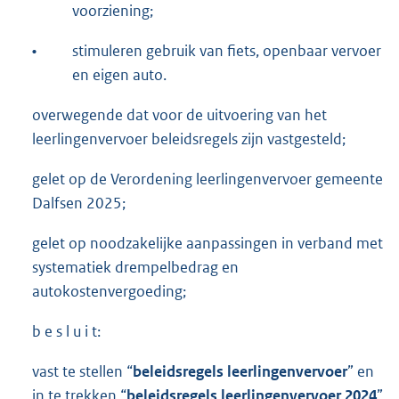
voorziening;
•
stimuleren gebruik van fiets, openbaar vervoer
en eigen auto.
overwegende dat voor de uitvoering van het
leerlingenvervoer beleidsregels zijn vastgesteld;
gelet op de Verordening leerlingenvervoer gemeente
Dalfsen 2025;
gelet op noodzakelijke aanpassingen in verband met
systematiek drempelbedrag en
autokostenvergoeding;
b e s l u i t:
vast te stellen “
beleidsregels leerlingenvervoer
” en
in te trekken “
beleidsregels leerlingenvervoer 2024
”