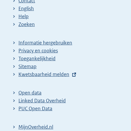
Contact
English
Help
Zoeken
Informatie hergebruiken
Privacy en cookies
Toegankelijkheid
Sitemap
E
Kwetsbaarheid melden
x
t
Open data
e
Linked Data Overheid
r
PUC Open Data
n
e
MijnOverheid.nl
l