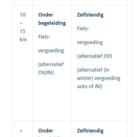
10
Onder
Zelfstandig
O
–
begeleiding
b
Fiets-
15
Fiets-
O
km
vergoeding
vergoeding
(
(alternatief OV)
v
(alternatief
a
(alternatief (in
OV/AV)
winter) vergoeding
auto of AV)
>
Onder
Zelfstandig
O