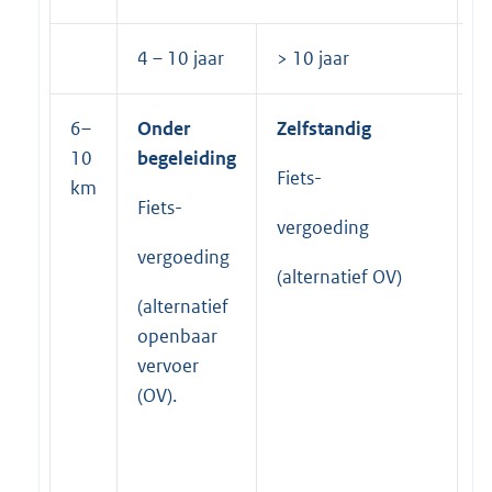
4 – 10 jaar
> 10 jaar
4
6–
Onder
Zelfstandig
O
10
begeleiding
b
Fiets-
km
Fiets-
F
vergoeding
vergoeding
v
(alternatief OV)
(alternatief
(
openbaar
O
vervoer
v
(OV).
a
a
v