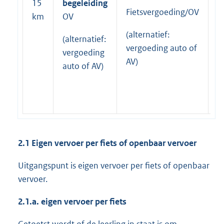
15
begeleiding
b
Fietsvergoeding/OV
km
OV
O
(alternatief:
(alternatief:
vergoeding auto of
(
vergoeding
AV)
v
auto of AV)
a
2.1 Eigen vervoer per fiets of openbaar vervoer
Uitgangspunt is eigen vervoer per fiets of openbaar
vervoer.
2.1.a. eigen vervoer per fiets
Getoetst wordt of de leerling in staat is om