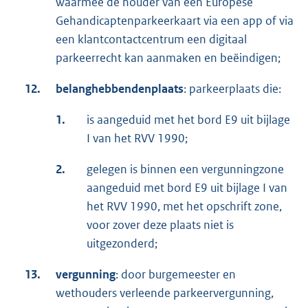
waarmee de houder van een Europese
Gehandicaptenparkeerkaart via een app of via
een klantcontactcentrum een digitaal
parkeerrecht kan aanmaken en beëindigen;
12.
belanghebbendenplaats
: parkeerplaats die:
1.
is aangeduid met het bord E9 uit bijlage
I van het RVV 1990;
2.
gelegen is binnen een vergunningzone
aangeduid met bord E9 uit bijlage I van
het RVV 1990, met het opschrift zone,
voor zover deze plaats niet is
uitgezonderd;
13.
vergunning
: door burgemeester en
wethouders verleende parkeervergunning,