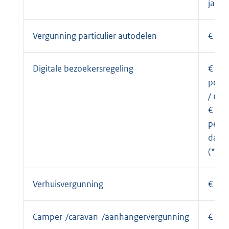
jaar
Vergunning particulier autodelen
€ 30,
Digitale bezoekersregeling
€ 0,3
per u
/ ma
€ 1,2
per
dag
(*1)
Verhuisvergunning
€ 45,
Camper-/caravan-/aanhangervergunning
€ 30,