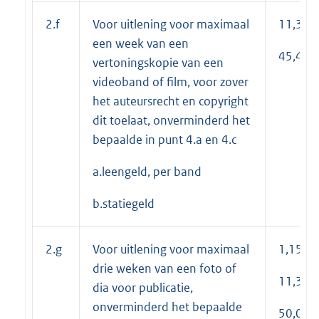
2.f
Voor uitlening voor maximaal
11,30
een week van een
45,40
vertoningskopie van een
videoband of film, voor zover
het auteursrecht en copyright
dit toelaat, onverminderd het
bepaalde in punt 4.a en 4.c
a.leengeld, per band
b.statiegeld
2.g
Voor uitlening voor maximaal
1,15
drie weken van een foto of
11,30
dia voor publicatie,
onverminderd het bepaalde
50,00