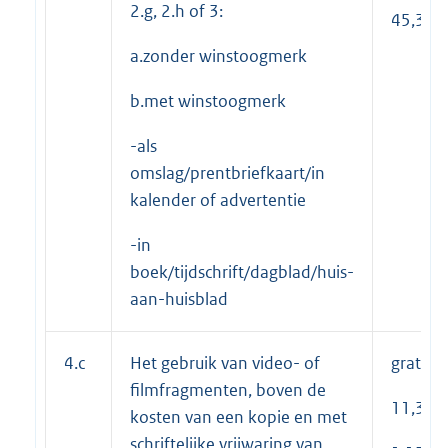
2.g, 2.h of 3:
45,30
a.zonder winstoogmerk
b.met winstoogmerk
-als
omslag/prentbriefkaart/in
kalender of advertentie
-in
boek/tijdschrift/dagblad/huis-
aan-huisblad
4.c
Het gebruik van video- of
gratis
filmfragmenten, boven de
11,30
kosten van een kopie en met
schriftelijke vrijwaring van