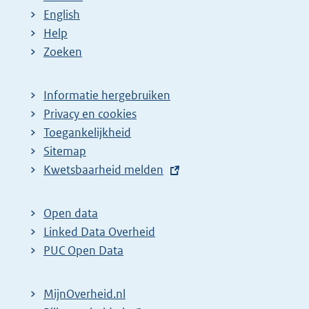
English
Help
Zoeken
Informatie hergebruiken
Privacy en cookies
Toegankelijkheid
Sitemap
E
Kwetsbaarheid melden
x
t
Open data
e
Linked Data Overheid
r
PUC Open Data
n
e
MijnOverheid.nl
l