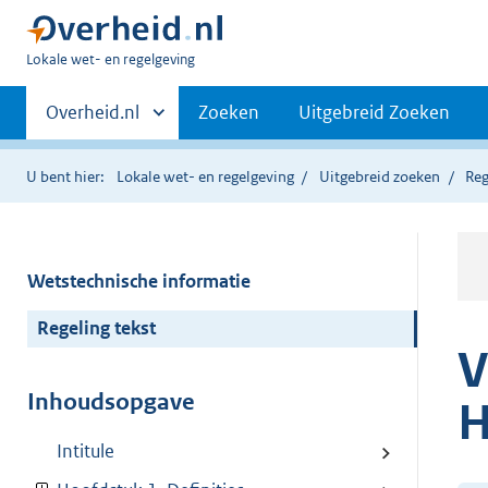
U
Lokale wet- en regelgeving
bent
Primaire
hier:
Andere
Overheid.nl
Zoeken
Uitgebreid Zoeken
sites
navigatie
binnen
U bent hier:
Lokale wet- en regelgeving
Uitgebreid zoeken
Reg
Wetstechnische informatie
Regeling tekst
V
Inhoudsopgave
H
Intitule