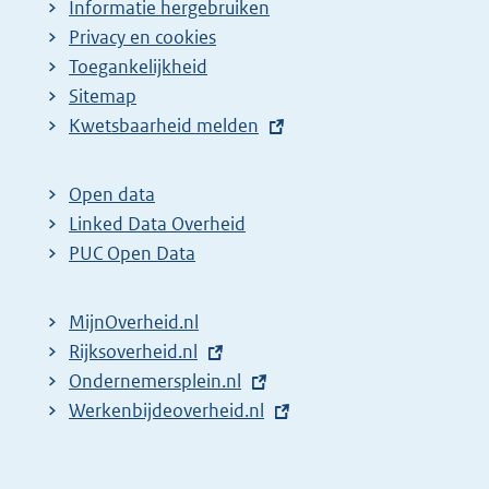
Informatie hergebruiken
Privacy en cookies
Toegankelijkheid
Sitemap
E
Kwetsbaarheid melden
x
t
Open data
e
Linked Data Overheid
r
PUC Open Data
n
e
MijnOverheid.nl
l
E
Rijksoverheid.nl
i
x
E
Ondernemersplein.nl
n
t
x
E
Werkenbijdeoverheid.nl
k
e
t
x
:
r
e
t