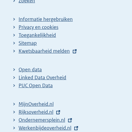
Zoeken
Informatie hergebruiken
Privacy en cookies
Toegankelijkheid
Sitemap
E
Kwetsbaarheid melden
x
t
Open data
e
Linked Data Overheid
r
PUC Open Data
n
e
MijnOverheid.nl
l
E
Rijksoverheid.nl
i
x
E
Ondernemersplein.nl
n
t
x
E
Werkenbijdeoverheid.nl
k