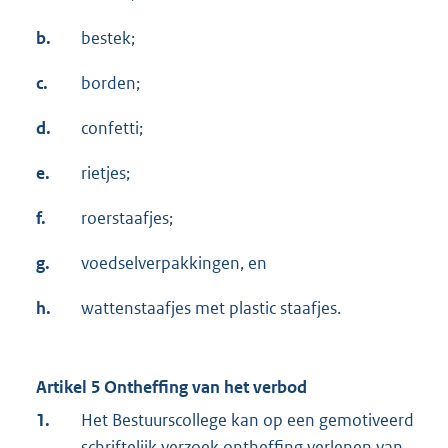
b.
bestek;
c.
borden;
d.
confetti;
e.
rietjes;
f.
roerstaafjes;
g.
voedselverpakkingen, en
h.
wattenstaafjes met plastic staafjes.
Artikel 5 Ontheffing van het verbod
1.
Het Bestuurscollege kan op een gemotiveerd
schriftelijk verzoek ontheffing verlenen van