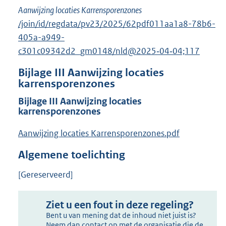
Aanwijzing locaties Karrensporenzones
/join/id/regdata/pv23/2025/62pdf011aa1a8-78b6-
405a-a949-
c301c09342d2_gm0148/nld@2025‑04‑04;117
Bijlage
III
Aanwijzing locaties
karrensporenzones
Bijlage
III
Aanwijzing locaties
karrensporenzones
Aanwijzing locaties Karrensporenzones.pdf
Algemene toelichting
[Gereserveerd]
Ziet u een fout in deze regeling?
Bent u van mening dat de inhoud niet juist is?
Neem dan contact op met de organisatie die de