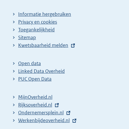
Informatie hergebruiken
Privacy en cookies
Toegankelijkheid
Sitemap
E
Kwetsbaarheid melden
x
t
Open data
e
Linked Data Overheid
r
PUC Open Data
n
e
MijnOverheid.nl
l
E
Rijksoverheid.nl
i
x
E
Ondernemersplein.nl
n
t
x
E
Werkenbijdeoverheid.nl
k
e
t
x