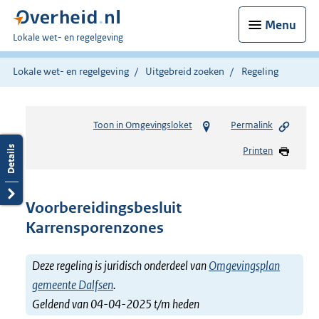
Menu
U
Lokale wet- en regelgeving
bent
hier:
Lokale wet- en regelgeving
Uitgebreid zoeken
Regeling
Toon in Omgevingsloket
Permalink
Printen
Voorbereidingsbesluit
Karrensporenzones
Deze regeling is juridisch onderdeel van
Omgevingsplan
gemeente Dalfsen
.
Geldend van 04-04-2025 t/m heden