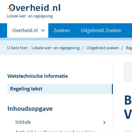
U
Lokale wet- en regelgeving
bent
Primaire
hier:
Andere
Overheid.nl
Zoeken
Uitgebreid Zoeken
sites
navigatie
binnen
U bent hier:
Lokale wet- en regelgeving
Uitgebreid zoeken
Reg
Wetstechnische informatie
Regeling tekst
B
Inhoudsopgave
V
Intitule