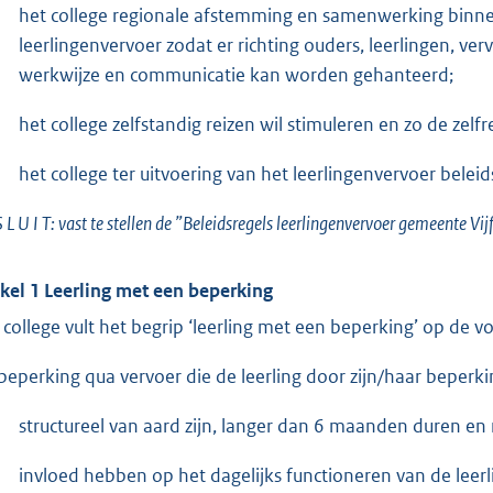
het college regionale afstemming en samenwerking binnen
leerlingenvervoer zodat er richting ouders, leerlingen, v
werkwijze en communicatie kan worden gehanteerd;
het college zelfstandig reizen wil stimuleren en zo de zel
het college ter uitvoering van het leerlingenvervoer beleid
S L U I T: vast te stellen de ”Beleidsregels leerlingenvervoer gemeente V
ikel 1 Leerling met een beperking
 college vult het begrip ‘leerling met een beperking’ op de v
beperking qua vervoer die de leerling door zijn/haar beperki
structureel van aard zijn, langer dan 6 maanden duren en 
invloed hebben op het dagelijks functioneren van de leerl