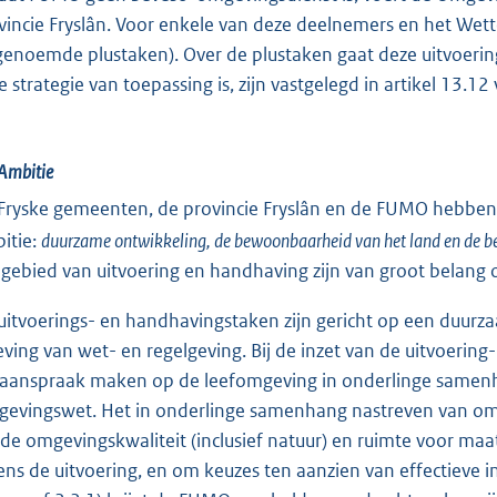
vincie Fryslân. Voor enkele van deze deelnemers en het Wet
genoemde plustaken). Over de plustaken gaat deze uitvoerin
e strategie van toepassing is, zijn vastgelegd in artikel 13.1
Ambitie
Fryske gemeenten, de provincie Fryslân en de FUMO hebben
itie:
duurzame ontwikkeling, de bewoonbaarheid van het land en de be
 gebied van uitvoering en handhaving zijn van groot belang
uitvoerings- en handhavingstaken zijn gericht op een duur
eving van wet- en regelgeving. Bij de inzet van de uitvoeri
 aanspraak maken op de leefomgeving in onderlinge samenhan
evingswet. Het in onderlinge samenhang nastreven van omg
de omgevingskwaliteit (inclusief natuur) en ruimte voor ma
dens de uitvoering, en om keuzes ten aanzien van effectieve in