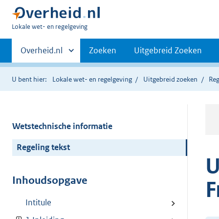
U
Lokale wet- en regelgeving
bent
Primaire
hier:
Andere
Overheid.nl
Zoeken
Uitgebreid Zoeken
sites
navigatie
binnen
U bent hier:
Lokale wet- en regelgeving
Uitgebreid zoeken
Reg
Wetstechnische informatie
Regeling tekst
U
Inhoudsopgave
F
Intitule