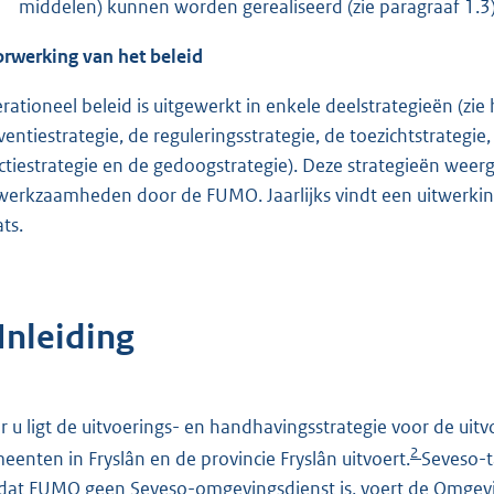
middelen) kunnen worden gerealiseerd (zie paragraaf 1.3)
rwerking van het beleid
rationeel beleid is uitgewerkt in enkele deelstrategieën (zie 
ventiestrategie, de reguleringsstrategie, de toezichtstrategie
ctiestrategie en de gedoogstrategie). Deze strategieën weer
werkzaamheden door de FUMO. Jaarlijks vindt een uitwerk
ts.
Inleiding
r u ligt de uitvoerings- en handhavingsstrategie voor de uit
2
eenten in Fryslân en de provincie Fryslân uitvoert.
Seveso-t
at FUMO geen Seveso-omgevingsdienst is, voert de Omgevin