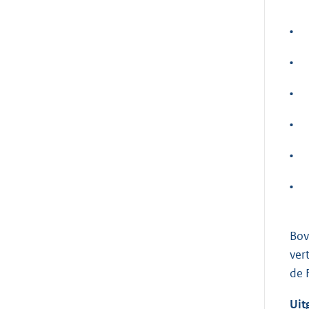
•
•
•
•
•
•
Bov
ver
de 
Uit