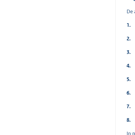
De 
1.
2.
3.
4.
5.
6.
7.
8.
In 