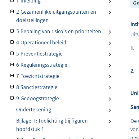
1 Inleiding
Ge
2 Gezamenlijke uitgangspunten en
doelstellingen
Inti
3 Bepaling van risico’s en prioriteiten
Uit
4 Operationeel beleid
1.
5 Preventiestrategie
6 Reguleringsstrategie
2.
7 Toezichtstrategie
8 Sanctiestrategie
Uni
9 Gedoogstrategie
Sam
Ondertekening
Bijlage 1: Toelichting bij figuren
De 
hoofdstuk 1
van
bes