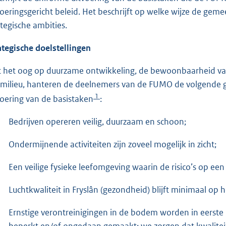
voeringsgericht beleid. Het beschrijft op welke wijze de gem
ategische ambities.
ategische doelstellingen
 het oog op duurzame ontwikkeling, de bewoonbaarheid van
fmilieu, hanteren de deelnemers van de FUMO de volgende ge
1
voering van de basistaken
:
Bedrijven opereren veilig, duurzaam en schoon;
Ondermijnende activiteiten zijn zoveel mogelijk in zicht;
Een veilige fysieke leefomgeving waarin de risico’s op ee
Luchtkwaliteit in Fryslân (gezondheid) blijft minimaal op h
Ernstige verontreinigingen in de bodem worden in eerste 
beperkt en/of ongedaan gemaakt; we zorgen dat kwaliteit