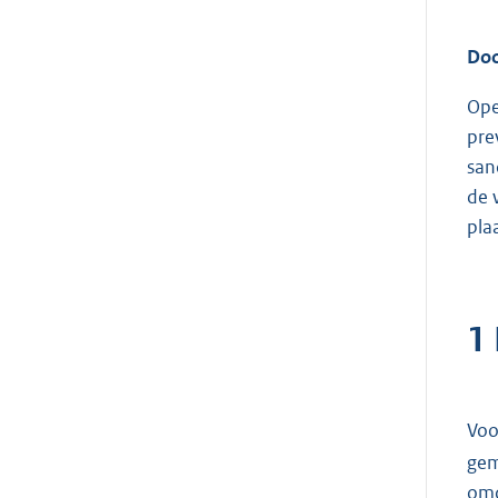
Doo
Ope
pre
san
de 
plaa
1 
Voo
gem
omd