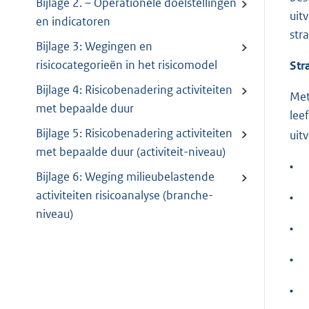
Bijlage 2. – Operationele doelstellingen
uit
en indicatoren
str
Bijlage 3: Wegingen en
risicocategorieën in het risicomodel
Str
Bijlage 4: Risicobenadering activiteiten
Met
met bepaalde duur
lee
Bijlage 5: Risicobenadering activiteiten
uit
met bepaalde duur (activiteit-niveau)
•
Bijlage 6: Weging milieubelastende
activiteiten risicoanalyse (branche-
•
niveau)
•
•
•