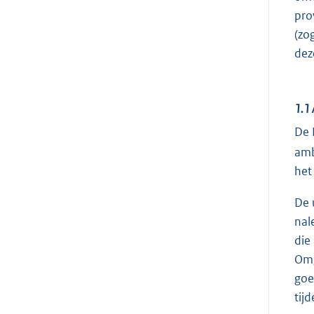
pro
(zo
dez
1.1
De 
amb
het
De 
nal
die
Omg
goe
tij