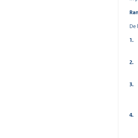
Ra
De 
1.
2.
3.
4.