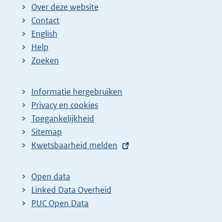
Over deze website
Contact
English
Help
Zoeken
Informatie hergebruiken
Privacy en cookies
Toegankelijkheid
Sitemap
E
Kwetsbaarheid melden
x
t
Open data
e
Linked Data Overheid
r
PUC Open Data
n