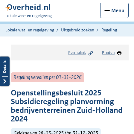
Menu
U
Lokale wet- en regelgeving
bent
hier:
Lokale wet- en regelgeving
Uitgebreid zoeken
Regeling
Permalink
Printen
Regeling vervallen per 01-01-2026
Openstellingsbesluit 2025
Subsidieregeling planvorming
bedrijventerreinen Zuid-Holland
2024
Geldend van 28-03-2025 t/m 31-12-2025