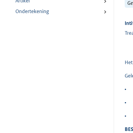
Artikel
Ge
Ondertekening
Inti
Tre
Het
Gel
•
•
•
BES