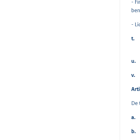
- F
ben
- L
t.
u.
v.
Art
De 
a.
b.