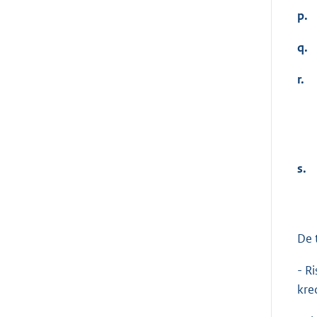
p.
q.
r.
s.
De 
- Ri
kred