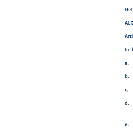
Het
AL
Art
In 
a.
b.
c.
d.
e.