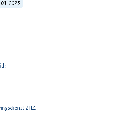
1-01-2025
id;
vingsdienst ZHZ.