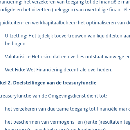
inanciering: het verzekeren van toegang tot de financiële mar
odigde en het uitzetten (beleggen) van overtollige financiël
iquiditeiten- en werkkapitaalbeheer: het optimaliseren van de 
Uitzetting: Het tijdelijk toevertrouwen van liquiditeite
bedingen.
Valutarisico: Het risico dat een verlies ontstaat vanwege 
Wet Fido: Wet Financiering decentrale overheden.
ikel 2. Doelstellingen van de treasuryfunctie
treasuryfunctie van de Omgevingsdienst dient tot:
het verzekeren van duurzame toegang tot financiële mark
het beschermen van vermogens- en (rente-)resultaten tegen
koersrisico’s, liquiditeitsrisico’s en kredietrisico’s.