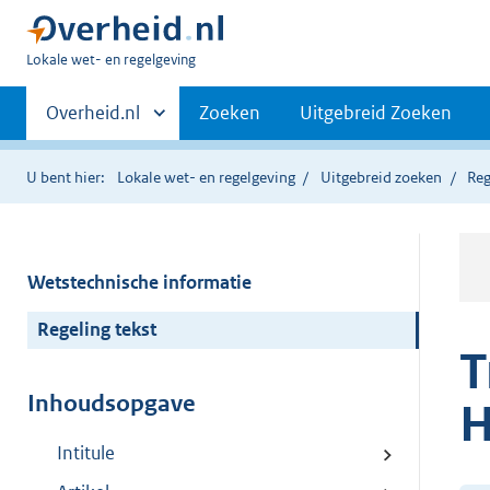
U
Lokale wet- en regelgeving
bent
Primaire
hier:
Andere
Overheid.nl
Zoeken
Uitgebreid Zoeken
sites
navigatie
binnen
U bent hier:
Lokale wet- en regelgeving
Uitgebreid zoeken
Reg
Wetstechnische informatie
Regeling tekst
T
Inhoudsopgave
H
Intitule