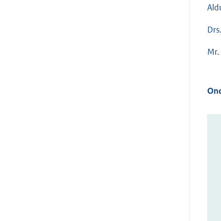
Ald
Drs.
Mr. 
Ond