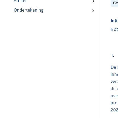
Artikel
Ge
Ondertekening
Inti
Not
1.
De 
inh
ver
de 
ove
pro
202