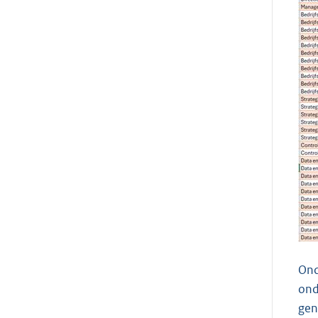
Ond
ond
gen