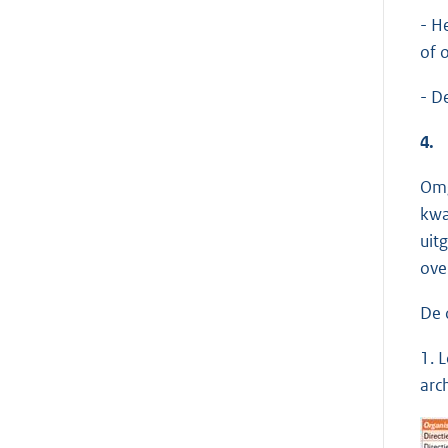
- H
of 
- D
4.
Omg
kwa
uit
ove
De 
1. 
arc