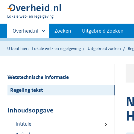
U
Lokale wet- en regelgeving
bent
Primaire
hier:
Andere
Overheid.nl
Zoeken
Uitgebreid Zoeken
sites
navigatie
binnen
U bent hier:
Lokale wet- en regelgeving
Uitgebreid zoeken
Reg
Wetstechnische informatie
Regeling tekst
N
Inhoudsopgave
H
Intitule