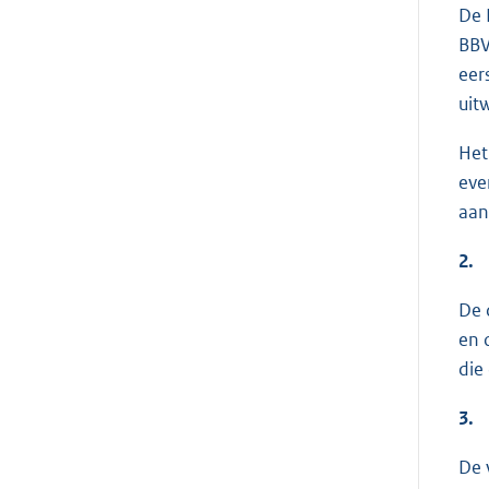
De 
BBV
eer
uit
Het
eve
aan
2.
De 
en 
die
3.
De 