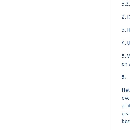
3.2
2. 
3. 
4. 
5. 
en 
5.
Het
ove
art
gea
bes