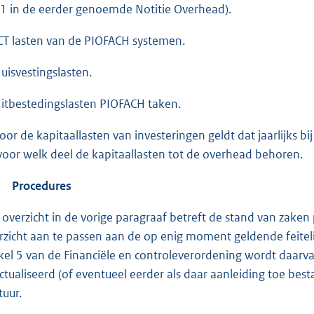
.1 in de eerder genoemde Notitie Overhead).
ICT lasten van de PIOFACH systemen.
Huisvestingslasten.
Uitbestedingslasten PIOFACH taken.
Voor de kapitaallasten van investeringen geldt dat jaarlijks 
voor welk deel de kapitaallasten tot de overhead behoren.
Procedures
 overzicht in de vorige paragraaf betreft de stand van zake
rzicht aan te passen aan de op enig moment geldende feitelijk
ikel 5 van de Financiële en controleverordening wordt daarv
ctualiseerd (of eventueel eerder als daar aanleiding toe bes
tuur.