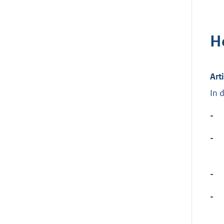
H
Art
In 
-
-
-
-