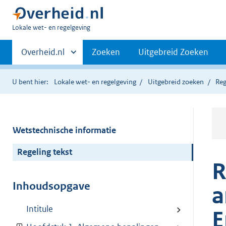
U
Lokale wet- en regelgeving
bent
Primaire
hier:
Andere
Overheid.nl
Zoeken
Uitgebreid Zoeken
sites
navigatie
binnen
U bent hier:
Lokale wet- en regelgeving
Uitgebreid zoeken
Reg
Wetstechnische informatie
Regeling tekst
R
Inhoudsopgave
a
Intitule
E