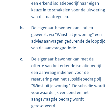
een erkend isolatiebedrijf naar eigen
n
keuze in te schakelen voor de uitvoering
e
van de maatregelen.
l
i
b.
De eigenaar-bewoner kan, indien
n
gewenst, via “Winst uit je woning” een
k
advies aanvragen gedurende de looptijd
:
van de aanvraagperiode.
c.
De eigenaar-bewoner kan met de
offerte van het erkende isolatiebedrijf
een aanvraag indienen voor de
reservering van het subsidiebedrag bij
“Winst uit je woning”. De subsidie wordt
voorwaardelijk verleend en het
aangevraagde bedrag wordt
gereserveerd.