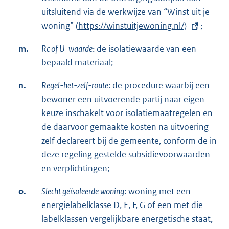
i
uitsluitend via de werkwijze van “Winst uit je
n
woning” (
E
https://winstuitjewoning.nl/)
;
k
x
:
m.
Rc of U-waarde
: de isolatiewaarde van een
t
bepaald materiaal;
e
r
n.
Regel-het-zelf-route
: de procedure waarbij een
n
bewoner een uitvoerende partij naar eigen
e
keuze inschakelt voor isolatiemaatregelen en
l
de daarvoor gemaakte kosten na uitvoering
i
zelf declareert bij de gemeente, conform de in
n
deze regeling gestelde subsidievoorwaarden
k
en verplichtingen;
:
o.
Slecht geïsoleerde woning
: woning met een
energielabelklasse D, E, F, G of een met die
labelklassen vergelijkbare energetische staat,