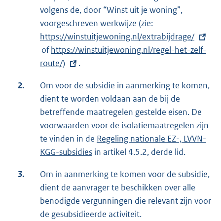
volgens de, door “Winst uit je woning”,
voorgeschreven werkwijze (zie:
E
https://winstuitjewoning.nl/extrabijdrage/
x
of
E
https://winstuitjewoning.nl/regel-het-zelf-
t
route/)
x
.
e
t
r
2.
Om voor de subsidie in aanmerking te komen,
e
n
dient te worden voldaan aan de bij de
r
e
betreffende maatregelen gestelde eisen. De
n
l
voorwaarden voor de isolatiemaatregelen zijn
e
i
te vinden in de
Regeling nationale EZ-, LVVN-
l
n
KGG-subsidies
in artikel 4.5.2, derde lid.
i
k
n
:
3.
Om in aanmerking te komen voor de subsidie,
k
dient de aanvrager te beschikken over alle
:
benodigde vergunningen die relevant zijn voor
de gesubsidieerde activiteit.