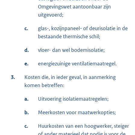
Omgevingswet aantoonbaar zijn
uitgevoerd;
c.
glas-, kozijnpaneel- of deurisolatie in de
bestaande thermische schil;
d.
vloer- dan wel bodemisolatie;
e.
energiezuinige ventilatiemaatregel.
3.
Kosten die, in ieder geval, in aanmerking
komen betreffen:
a.
Uitvoering isolatiemaatregelen;
b.
Meerkosten voor maatwerkopties;
c.
Huurkosten van een hoogwerker, steiger
of ander materieel dat nodig is voor de