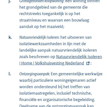
j.
Grondgebonden koopwoning
: een woning binnen
het grondgebied van de gemeente die
rechtstreeks toegankelijk is op het
straatniveau en waarvan een bouwlaag
aansluit op het maaiveld;
k.
Natuurvriendelijk Isoleren
: het uitvoeren van
isolatiewerkzaamheden in lijn met de
landelijke aanpak natuurvriendelijk isoleren
zoals beschreven op
E
Natuurvriendelijk Isoleren
| Home | Volkshuisvesting Nederland
x
;
t
l.
Ontzorgingsaanpak:
Een gemeentelijke werkwijze
e
waarbij particuliere woningeigenaren actief
r
worden ondersteund bij het treffen van
n
isolatiemaatregelen, inclusief technische,
e
financiële en organisatorische begeleiding.
l
Deelname aan de ontzorgingsaanpak kan