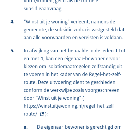
komt/komen, geldt als de formele
subsidieaanvraag.
4.
“Winst uit je woning” verleent, namens de
gemeente, de subsidie zodra is vastgesteld dat
aan alle voorwaarden en vereisten is voldaan.
5.
In afwijking van het bepaalde in de leden 1 tot
en met 4, kan een eigenaar-bewoner ervoor
kiezen om isolatiemaatregelen zelfstandig uit
te voeren in het kader van de Regel-het-zelf-
route. Deze uitvoering dient te geschieden
conform de werkwijze zoals voorgeschreven
door “Winst uit je woning” (
E
https://winstuitjewoning.nl/regel-het-zelf-
x
route/
):
t
e
a.
De eigenaar-bewoner is gerechtigd om
r