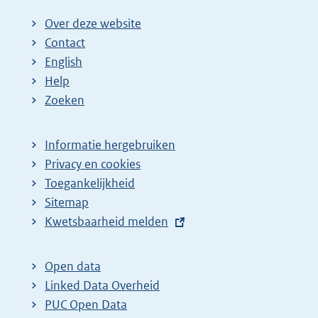
Over deze website
Contact
English
Help
Zoeken
Informatie hergebruiken
Privacy en cookies
Toegankelijkheid
Sitemap
E
Kwetsbaarheid melden
x
t
Open data
e
Linked Data Overheid
r
PUC Open Data
n