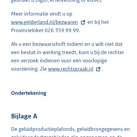
gebruikt u DigiD, eHerkenning of eIDAS.
Meer informatie vindt u op
E
www.gelderland.nl/bezwaren
x
en bij het
Provincieloket 026 359 99 99.
t
e
Als u een bezwaarschrift indient en u wilt niet dat
r
een besluit in werking treedt, kunt u bij de rechter
n
een verzoek indienen voor een voorlopige
e
voorziening. Zie
E
www.rechtspraak.nl
.
l
x
i
t
n
Ondertekening
e
k
r
:
n
Bijlage A
e
l
De geluidproductieplafonds, geluidbrongegevens en
i