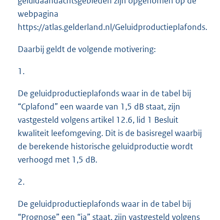
geluidaandachtsgebieden zijn opgenomen op de
n
webpagina
k
https://atlas.gelderland.nl/Geluidproductieplafonds.
:
Daarbij geldt de volgende motivering:
1.
De geluidproductieplafonds waar in de tabel bij
“Cplafond” een waarde van 1,5 dB staat, zijn
vastgesteld volgens artikel 12.6, lid 1 Besluit
kwaliteit leefomgeving. Dit is de basisregel waarbij
de berekende historische geluidproductie wordt
verhoogd met 1,5 dB.
2.
De geluidproductieplafonds waar in de tabel bij
“Prognose” een “ja” staat, zijn vastgesteld volgens