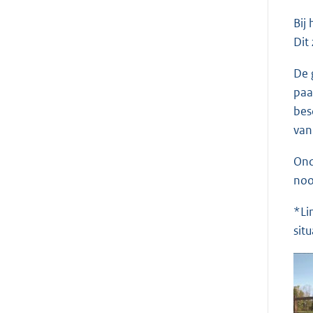
Bij
Dit
De 
paa
bes
van
Ond
noo
*Li
situ