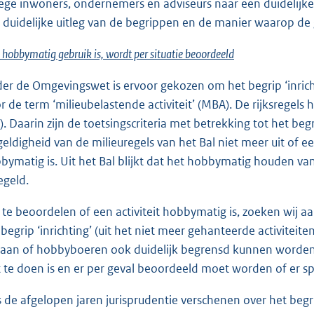
lege inwoners, ondernemers en adviseurs naar een duidelijke
 duidelijke uitleg van de begrippen en de manier waarop 
hobbymatig gebruik is, wordt per situatie beoordeeld
er de Omgevingswet is ervoor gekozen om het begrip ‘inrichti
r de term ‘milieubelastende activiteit’ (MBA). De rijksregels h
l). Daarin zijn de toetsingscriteria met betrekking tot het be
geldigheid van de milieuregels van het Bal niet meer uit of e
bymatig is. Uit het Bal blijkt dat het hobbymatig houden 
egeld.
te beoordelen of een activiteit hobbymatig is, zoeken wij aan
 begrip ‘inrichting’ (uit het niet meer gehanteerde activiteit
aan of hobbyboeren ook duidelijk begrensd kunnen worden qu
t te doen is en er per geval beoordeeld moet worden of er s
is de afgelopen jaren jurisprudentie verschenen over het begr