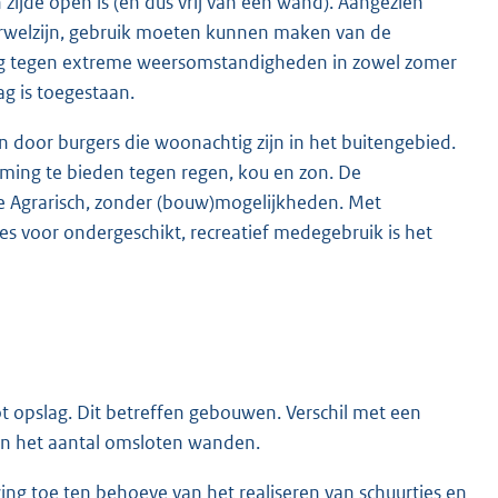
ijde open is (en dus vrij van een wand). Aangezien
ierwelzijn, gebruik moeten kunnen maken van de
ming tegen extreme weersomstandigheden in zowel zomer
ag is toegestaan.
door burgers die woonachtig zijn in het buitengebied.
rming te bieden tegen regen, kou en zon. De
 Agrarisch, zonder (bouw)mogelijkheden. Met
s voor ondergeschikt, recreatief medegebruik is het
t opslag. Dit betreffen gebouwen. Verschil met een
k en het aantal omsloten wanden.
g toe ten behoeve van het realiseren van schuurtjes en