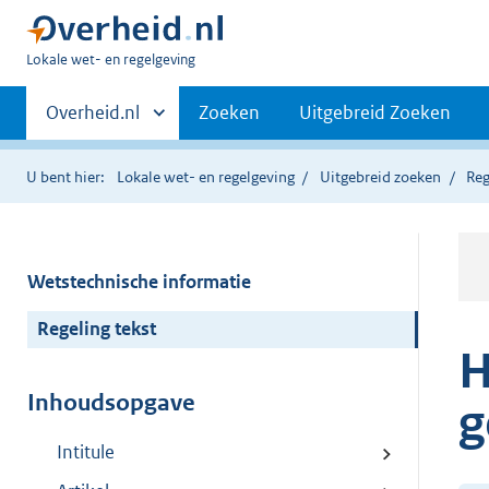
U
Lokale wet- en regelgeving
bent
Primaire
hier:
Andere
Overheid.nl
Zoeken
Uitgebreid Zoeken
sites
navigatie
binnen
U bent hier:
Lokale wet- en regelgeving
Uitgebreid zoeken
Reg
Wetstechnische informatie
Regeling tekst
H
Inhoudsopgave
g
Intitule