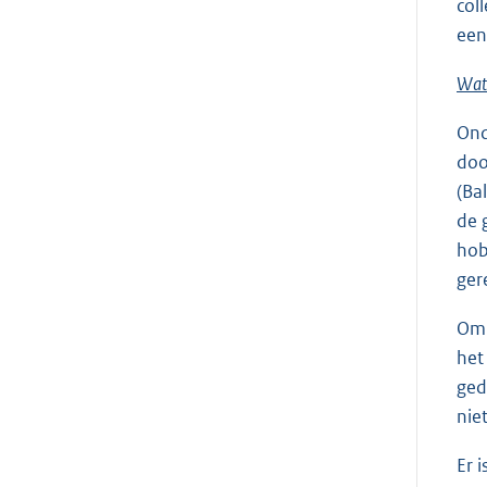
col
een
Wat 
Ond
doo
(Ba
de 
hob
ger
Om 
het
ged
nie
Er 