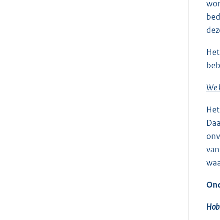
wor
bed
dez
Het
beb
We k
Het
Daa
onv
van
waa
Ond
Hob