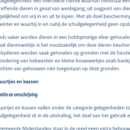
uilgelegenheid: een overdekte ruimte waarvan minimaal één z
reffende dieren in geval van weidegang, uit oogpunt van d
elijkheid om vrij in en uit te lopen. Met als doel bescher
 winter en waarbij in en nabij de schuilgelegenheid geen opsl
eds vaker worden dieren in een hobbymatige sfeer gehouden 
uit dierenwelzijn is het noodzakelijk om deze dieren besche
bydieren worden vaak gehouden op gronden met de functie
zondering van hekwerken en kleine bouwwerkjes zoals bankje
ichten van gebouwen niet toegestaan op deze gronden.
uurtjes en kassen
nitie en omschrijving
uurtjes en kassen vallen onder de categorie gelegenheden to
uilgelegenheid zit in de uitstraling, het doel van het gebrui
gemeente Molenlanden staat in de regel geen extra bebouwin