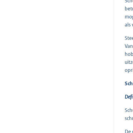
Sch
bet
mog
als
Ste
Van
hob
uit
opr
Sch
Defi
Sch
sch
De 