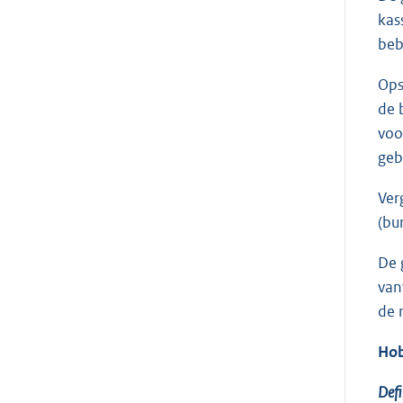
kas
beb
Ops
de 
voo
geb
Ver
(bu
De 
van
de 
Hob
Defi