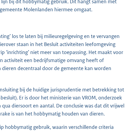
 lijn bij dit hobbymatig gebruik. Dit hangt samen met
de gemeente Molenlanden hiermee omgaat.
ng’ los te laten bij milieuregelgeving en te vervangen
ierover staan in het Besluit activiteiten leefomgeving
grip ‘inrichting’ niet meer van toepassing. Het maakt voor
en activiteit een bedrijfsmatige omvang heeft of
van dieren decentraal door de gemeente kan worden
sluiting bij de huidige jurisprudentie met betrekking tot
enbesluit). Er is door het ministerie van VROM, onderzoek
a diersoort en aantal. De conclusie was dat dit vrijwel
prake is van het hobbymatig houden van dieren.
ip hobbymatig gebruik, waarin verschillende criteria