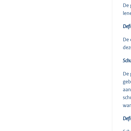
De 
len
Defi
De 
dez
Schu
De 
geb
aan
sch
wan
Defi