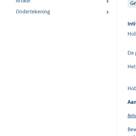
Artikel
Ge
Ondertekening
Inti
Hob
De 
Het
Hob
Aan
Beho
Bew