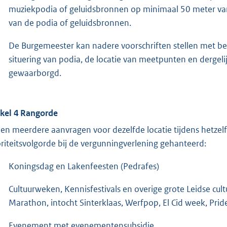
muziekpodia of geluidsbronnen op minimaal 50 meter van 
van de podia of geluidsbronnen.
De Burgemeester kan nadere voorschriften stellen met betr
situering van podia, de locatie van meetpunten en dergeli
gewaarborgd.
ikel 4 Rangorde
ien meerdere aanvragen voor dezelfde locatie tijdens hetze
oriteitsvolgorde bij de vergunningverlening gehanteerd:
Koningsdag en Lakenfeesten (Pedrafes)
Cultuurweken, Kennisfestivals en overige grote Leidse cu
Marathon, intocht Sinterklaas, Werfpop, El Cid week, Pride
Evenement met evenementensubsidie