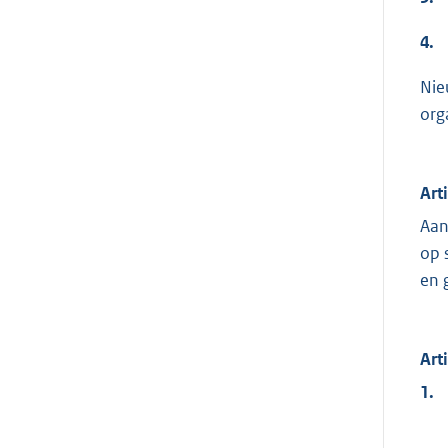
4.
Nie
org
Art
Aan
op 
en 
Art
1.