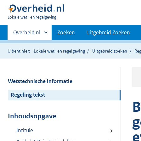
U
Lokale wet- en regelgeving
bent
Primaire
hier:
Andere
Overheid.nl
Zoeken
Uitgebreid Zoeken
sites
navigatie
binnen
U bent hier:
Lokale wet- en regelgeving
Uitgebreid zoeken
Reg
Wetstechnische informatie
Regeling tekst
B
Inhoudsopgave
g
Intitule
e