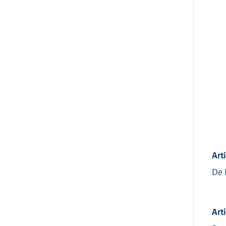
Art
De 
Art