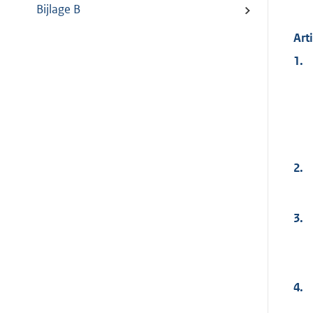
Bijlage B
Art
1.
2.
3.
4.