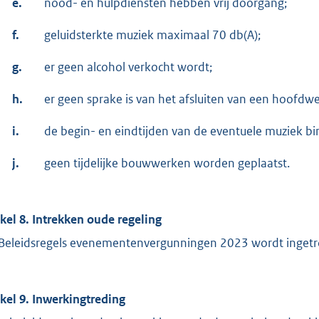
e.
nood- en hulpdiensten hebben vrij doorgang;
f.
geluidsterkte muziek maximaal 70 db(A);
g.
er geen alcohol verkocht wordt;
h.
er geen sprake is van het afsluiten van een hoofdwe
i.
de begin- en eindtijden van de eventuele muziek b
j.
geen tijdelijke bouwwerken worden geplaatst.
ikel 8. Intrekken oude regeling
Beleidsregels evenementenvergunningen 2023 wordt ingetr
ikel 9. Inwerkingtreding