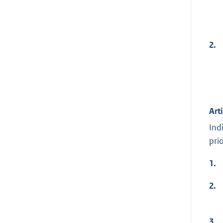
2.
Art
Ind
pri
1.
2.
3.