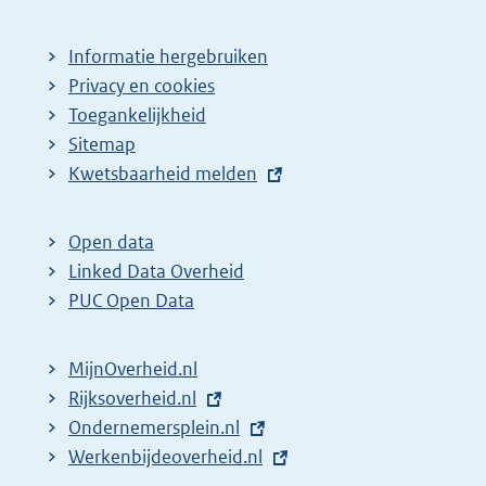
Informatie hergebruiken
Privacy en cookies
Toegankelijkheid
Sitemap
E
Kwetsbaarheid melden
x
t
Open data
e
Linked Data Overheid
r
PUC Open Data
n
e
MijnOverheid.nl
l
E
Rijksoverheid.nl
i
x
E
Ondernemersplein.nl
n
t
x
E
Werkenbijdeoverheid.nl
k
e
t
x