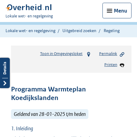
Menu
U
Lokale wet- en regelgeving
bent
hier:
Lokale wet- en regelgeving
Uitgebreid zoeken
Regeling
Toon in Omgevingsloket
Permalink
Printen
Programma Warmteplan
Koedijkslanden
Geldend van 28-01-2025 t/m heden
1.
Inleiding