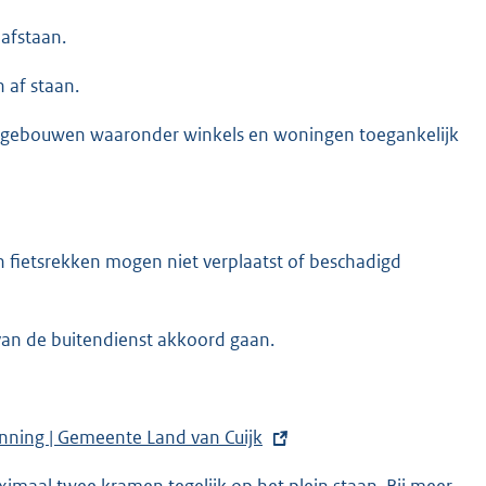
afstaan.
af staan.
n gebouwen waaronder winkels en woningen toegankelijk
n fietsrekken mogen niet verplaatst of beschadigd
van de buitendienst akkoord gaan.
nning | Gemeente Land van Cuijk
maal twee kramen tegelijk op het plein staan. Bij meer