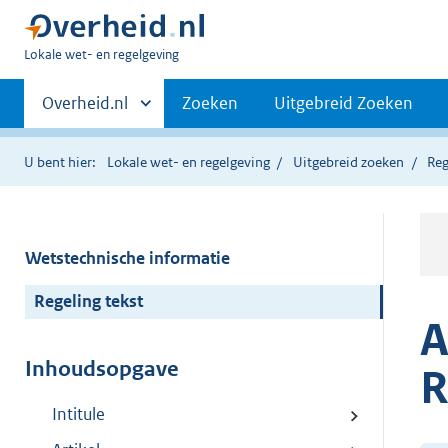
U
Lokale wet- en regelgeving
bent
Primaire
hier:
Andere
Overheid.nl
Zoeken
Uitgebreid Zoeken
sites
navigatie
binnen
U bent hier:
Lokale wet- en regelgeving
Uitgebreid zoeken
Reg
Wetstechnische informatie
Regeling tekst
A
Inhoudsopgave
R
Intitule