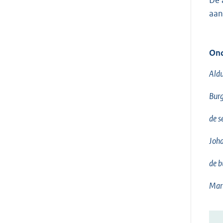
aan
Ond
Aldu
Burg
de s
Joh
de b
Mar