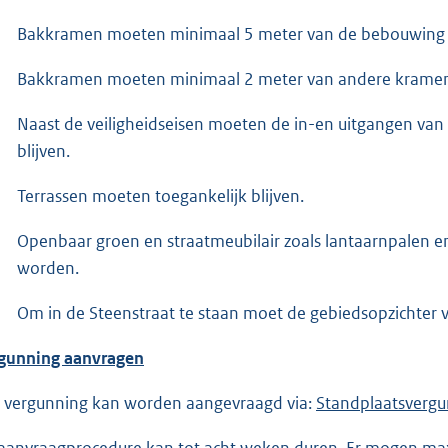
Bakkramen moeten minimaal 5 meter van de bebouwing 
Bakkramen moeten minimaal 2 meter van andere kramen 
Naast de veiligheidseisen moeten de in-en uitgangen va
blijven.
Terrassen moeten toegankelijk blijven.
Openbaar groen en straatmeubilair zoals lantaarnpalen e
worden.
Om in de Steenstraat te staan moet de gebiedsopzichter 
gunning aanvragen
 vergunning kan worden aangevraagd via:
E
Standplaatsvergu
x
aanvraagprocedure kan tot acht weken duren. Er mogen maxi