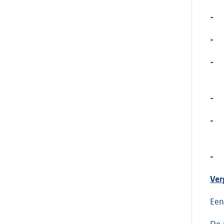
-
-
-
-
-
-
Ver
Een
De 