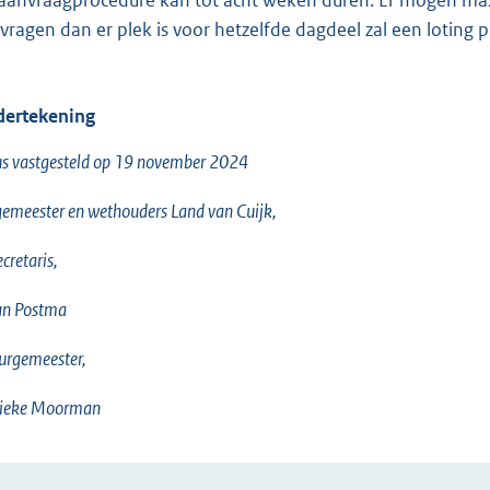
t
vragen dan er plek is voor hetzelfde dagdeel zal een loting 
e
r
n
ertekening
e
l
s vastgesteld op 19 november 2024
i
emeester en wethouders Land van Cuijk,
n
k
ecretaris,
:
an Postma
urgemeester,
ieke Moorman