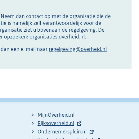
s? Neem dan contact op met de organisatie die de
ie is namelijk zelf verantwoordelijk voor de
ganisatie ziet u bovenaan de regelgeving. De
ier opzoeken:
organisaties.overheid.nl
.
r dan een e-mail naar
regelgeving@overheid.nl
MijnOverheid.nl
E
Rijksoverheid.nl
x
E
Ondernemersplein.nl