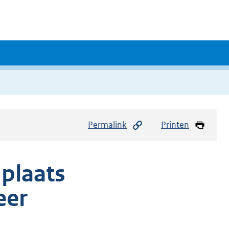
Permalink
Printen
dplaats
eer