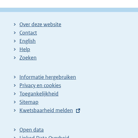
Over deze website
Contact
English
Help
Zoeken
Informatie hergebruiken
Privacy en cookies
Toegankelijkheid
Sitemap
E
Kwetsbaarheid melden
x
t
Open data
e
Linked Data Overheid