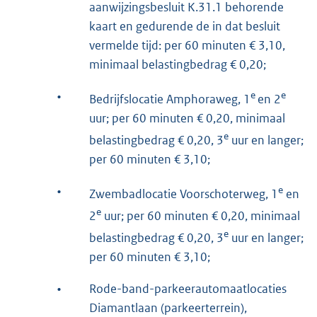
aanwijzingsbesluit K.31.1 behorende
kaart en gedurende de in dat besluit
vermelde tijd: per 60 minuten € 3,10,
minimaal belastingbedrag € 0,20;
•
e
e
Bedrijfslocatie Amphoraweg, 1
en 2
uur; per 60 minuten € 0,20, minimaal
e
belastingbedrag € 0,20, 3
uur en langer;
per 60 minuten € 3,10;
•
e
Zwembadlocatie Voorschoterweg, 1
en
e
2
uur; per 60 minuten € 0,20, minimaal
e
belastingbedrag € 0,20, 3
uur en langer;
per 60 minuten € 3,10;
•
Rode-band-parkeerautomaatlocaties
Diamantlaan (parkeerterrein),