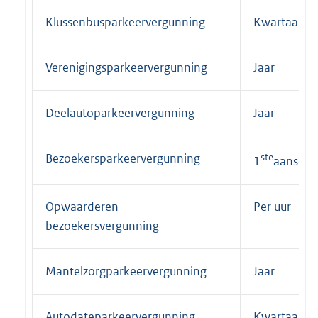
Klussenbusparkeervergunning
Kwartaal
Verenigingsparkeervergunning
Jaar
Deelautoparkeervergunning
Jaar
Bezoekersparkeervergunning
ste
1
aanscha
Opwaarderen
Per uur
bezoekersvergunning
Mantelzorgparkeervergunning
Jaar
Autodateparkeervergunning
Kwartaal