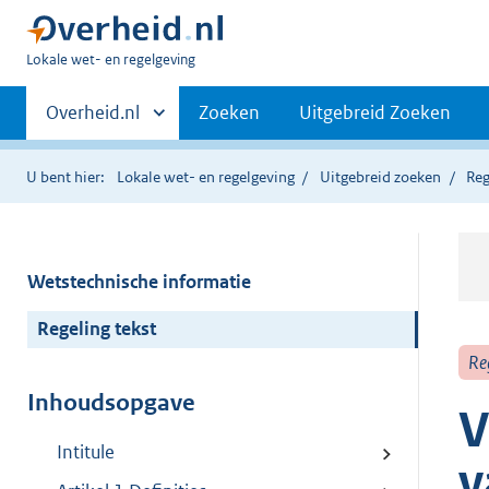
U
Lokale wet- en regelgeving
bent
Primaire
hier:
Andere
Overheid.nl
Zoeken
Uitgebreid Zoeken
sites
navigatie
binnen
U bent hier:
Lokale wet- en regelgeving
Uitgebreid zoeken
Reg
Wetstechnische informatie
Regeling tekst
Re
Inhoudsopgave
V
Intitule
v