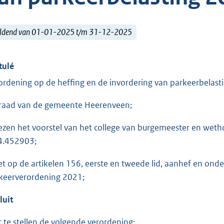
ldend van 01-01-2025 t/m 31-12-2025
tulé
ordening op de heffing en de invordering van parkeerbelast
raad van de gemeente Heerenveen;
ezen het voorstel van het college van burgemeester en we
4.452903;
et op de artikelen 156, eerste en tweede lid, aanhef en on
keerverordening 2021;
luit
t te stellen de volgende verordening: