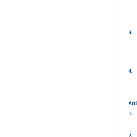
3.
4.
Arti
1.
2.