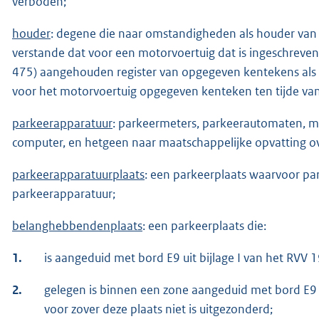
verboden;
houder
: degene die naar omstandigheden als houder va
verstande dat voor een motorvoertuig dat is ingeschreve
475) aangehouden register van opgegeven kentekens al
voor het motorvoertuig opgegeven kenteken ten tijde van 
parkeerapparatuur
: parkeermeters, parkeerautomaten, m
computer, en hetgeen naar maatschappelijke opvatting o
parkeerapparatuurplaats
: een parkeerplaats waarvoor pa
parkeerapparatuur;
belanghebbendenplaats
: een parkeerplaats die:
1.
is aangeduid met bord E9 uit bijlage I van het RVV 
2.
gelegen is binnen een zone aangeduid met bord E9 ui
voor zover deze plaats niet is uitgezonderd;