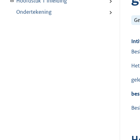
Hoofdstuk 1 Inleiding
Ondertekening
Ge
Inti
Bes
Het
gel
bes
Bes
H