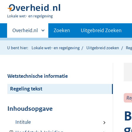
U
Lokale wet- en regelgeving
bent
Primaire
hier:
Andere
Overheid.nl
Zoeken
Uitgebreid Zoeken
sites
navigatie
binnen
U bent hier:
Lokale wet- en regelgeving
Uitgebreid zoeken
Reg
Wetstechnische informatie
Regeling tekst
Re
Inhoudsopgave
B
Intitule
g