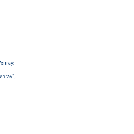
enray;
enray”;