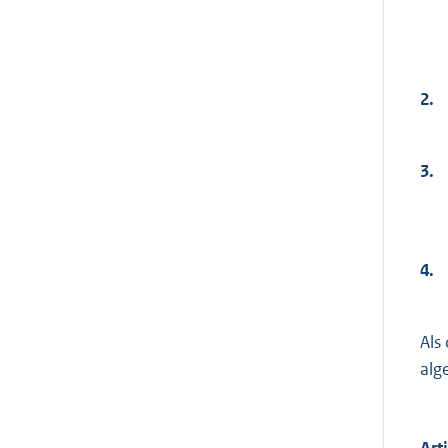
2.
3.
4.
Als
alg
Art