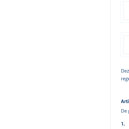
Dez
reg
Art
De 
1.