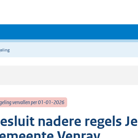
eling
geling vervallen per 01-01-2026
esluit nadere regels 
emeente Venray