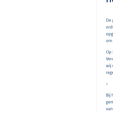
De 
ord
opg
om 
Op 
Ver
wij
reg
-
Bij
gem
van