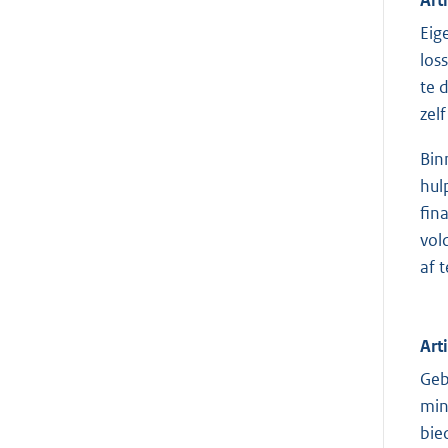
Eig
los
te 
zel
Bin
hul
fin
vol
af t
Art
Geb
min
bie