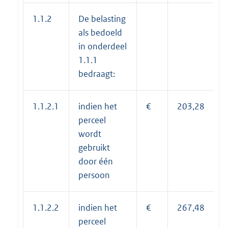
1.1.2
De belasting
als bedoeld
in onderdeel
1.1.1
bedraagt:
1.1.2.1
indien het
€
203,28
perceel
wordt
gebruikt
door één
persoon
1.1.2.2
indien het
€
267,48
perceel