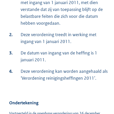
met ingang van 1 januari 2011, met dien
t
verstande dat zij van toepassing blijft op de
e
belastbare feiten die zich voor die datum
r
hebben voorgedaan.
n
e
2.
Deze verordening treedt in werking met
l
ingang van 1 januari 2011.
i
n
3.
De datum van ingang van de heffing is 1
k
januari 2011.
:
4.
Deze verordening kan worden aangehaald als
‘Verordening reinigingsheffingen 2011’.
Ondertekening
Vastgesteld in de openbare vergadering van 16 december