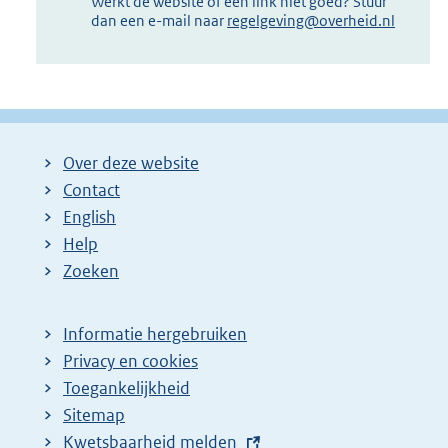
Werkt de website of een link niet goed? Stuur
dan een e-mail naar
regelgeving@overheid.nl
Over deze website
Contact
English
Help
Zoeken
Informatie hergebruiken
Privacy en cookies
Toegankelijkheid
Sitemap
E
Kwetsbaarheid melden