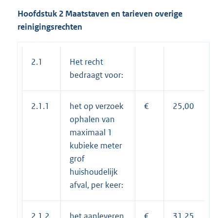
Hoofdstuk 2 Maatstaven en tarieven overige
reinigingsrechten
2.1
Het recht
bedraagt voor:
2.1.1
het op verzoek
€
25,00
ophalen van
maximaal 1
kubieke meter
grof
huishoudelijk
afval, per keer:
2.1.2
het aanleveren
€
31,25