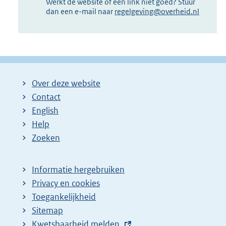
Werkt de website of een link niet goed? Stuur
dan een e-mail naar
regelgeving@overheid.nl
Over deze website
Contact
English
Help
Zoeken
Informatie hergebruiken
Privacy en cookies
Toegankelijkheid
Sitemap
E
Kwetsbaarheid melden