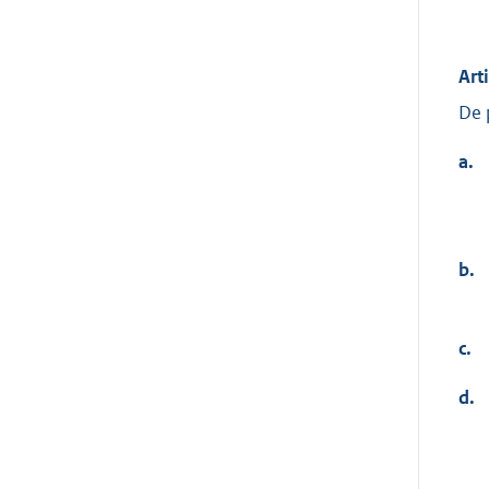
Art
De 
a.
b.
c.
d.