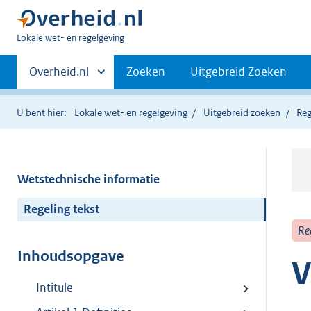
U
Lokale wet- en regelgeving
bent
Primaire
hier:
Andere
Overheid.nl
Zoeken
Uitgebreid Zoeken
sites
navigatie
binnen
U bent hier:
Lokale wet- en regelgeving
Uitgebreid zoeken
Reg
Wetstechnische informatie
Regeling tekst
Re
Inhoudsopgave
V
Intitule