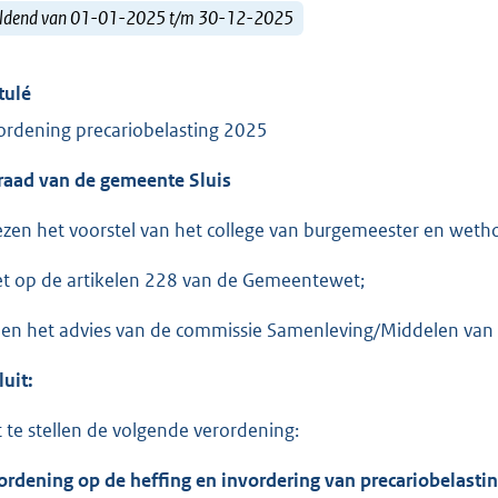
ldend van 01-01-2025 t/m 30-12-2025
tulé
ordening precariobelasting 2025
raad van de gemeente Sluis
ezen het voorstel van het college van burgemeester en wet
et op de artikelen 228 van de Gemeentewet;
ien het advies van de commissie Samenleving/Middelen va
luit:
t te stellen de volgende verordening:
ordening op de heffing en invord
ering van precariobelasti