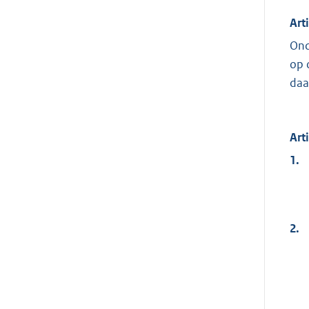
Art
Ond
op 
daa
Art
1.
2.