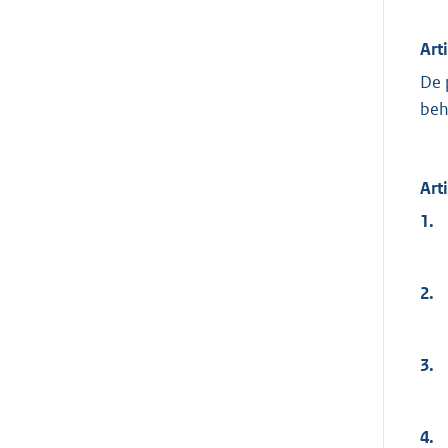
Art
De 
beh
Art
1.
2.
3.
4.