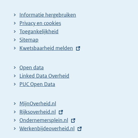
Informatie hergebruiken
Privacy en cookies
Toegankelijkheid
Sitemap
E
Kwetsbaarheid melden
x
t
Open data
e
Linked Data Overheid
r
PUC Open Data
n
e
MijnOverheid.nl
l
E
Rijksoverheid.nl
i
x
E
Ondernemersplein.nl
n
t
x
E
Werkenbijdeoverheid.nl
k
e
t
x