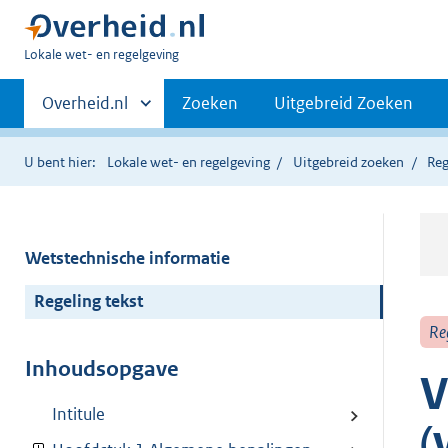
U
Lokale wet- en regelgeving
bent
Primaire
hier:
Andere
Overheid.nl
Zoeken
Uitgebreid Zoeken
sites
navigatie
binnen
U bent hier:
Lokale wet- en regelgeving
Uitgebreid zoeken
Reg
Wetstechnische informatie
Regeling tekst
Re
Inhoudsopgave
V
Intitule
(