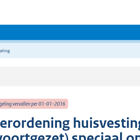
eling
geling vervallen per 01-01-2016
erordening huisvesti
voortgezet) speciaal o