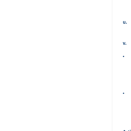
u.
v.
•
•