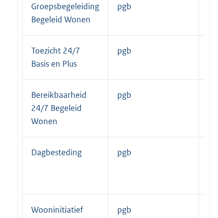
Groepsbegeleiding
pgb
uu
Begeleid Wonen
Toezicht 24/7
pgb
pe
Basis en Plus
et
Bereikbaarheid
pgb
pe
24/7 Begeleid
et
Wonen
Dagbesteding
pgb
pe
da
uu
Wooninitiatief
pgb
pe