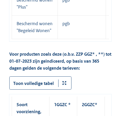
Beschermd wonen
pgb
ja
"Plus"
Beschermd wonen
pgb
ja
"Begeleid Wonen"
Voor producten zoals deze (o.b.v. ZZP GGZ* , **) tot
01-07-2023 zijn geïndiceerd, op basis van 365
dagen gelden de volgende tarieven:
Toon volledige tabel
Soort
1GGZC *
2GGZC*
3G
voorziening,