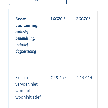
Soort
1GGZC *
2GGZC*
3G
voorziening,
exclusief
behandeling,
inclusief
dagbesteding
Exclusief
€ 29.657
€ 43.443
€ 
vervoer, niet
wonend in
wooninitiatief