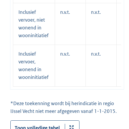
Inclusief
n.v.t.
n.v.t.
n.v.
vervoer, niet
wonend in
wooninitiatief
Inclusief
n.v.t.
n.v.t.
n.v.
vervoer,
wonend in
wooninitiatief
*Deze toekenning wordt bij herindicatie in regio
IJssel Vecht niet meer afgegeven vanaf 1-1-2015.
Toon volledige tabel