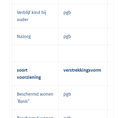
Verblijf kind bij
pgb
pe
ouder
et
Nazorg
pgb
uu
soort
verstrekkingsvorm
fr
voorziening
Beschermd wonen
pgb
ja
'Basis"